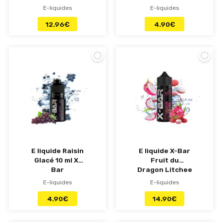
Bar sel de
E-liquides
E-liquides
nicotine
12.96
€
4.90
€
E liquide Raisin
E liquide X-Bar
Glacé 10 ml X-
Fruit du
Bar
Dragon Litchee
50 ml
E-liquides
E-liquides
4.90
€
14.90
€