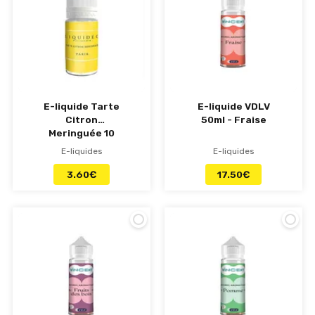
E-liquide Tarte
E-liquide VDLV
Citron
50ml - Fraise
Meringuée 10
ml Tentation
E-liquides
E-liquides
3.60
€
17.50
€