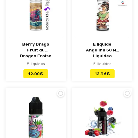
Berry Drago
E liquide
Fruit du
Angelina 50 ML
Dragon Fraise
Liquideo
50 ml Flavor
E-liquides
E-liquides
Hunters
12.00
€
12.96
€