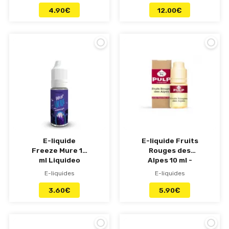
4.90
€
12.00
€
E-liquide
E-liquide Fruits
Freeze Mure 10
Rouges des
ml Liquideo
Alpes 10 ml -
Evolution
Pulp
E-liquides
E-liquides
3.60
€
5.90
€