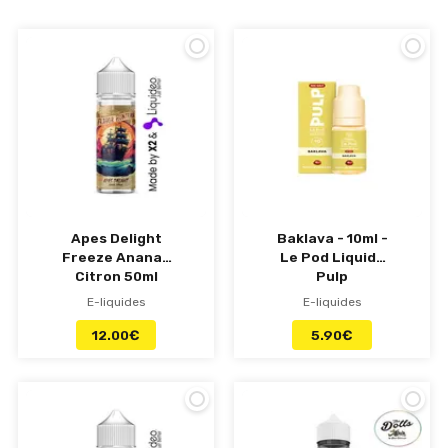
Les leaders du marché Alfaliquid, Halo, Dlice,
VDLV, Flavour Art, Savourea, The Fuu, … ont
préparé pour vous des mariages de fruits
étonnants pour des saveurs inédites.
Retrouvez notre
top 10 eliquides de 2026
D'autres saveurs à l'honneur :
Saveur Classic
-
Gourmande
-
Menthol
-
Cocktail & Boisson
-
Fruitées Frais
Apes Delight
Baklava - 10ml -
Freeze Ananas
Le Pod Liquide
Citron 50ml
Pulp
Flavor Hunters
E-liquides
E-liquides
Promoliquide
12.00
€
5.90
€