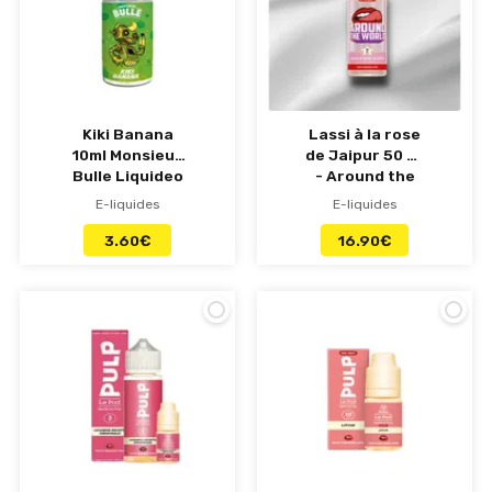
Kiki Banana
Lassi à la rose
10ml Monsieur
de Jaipur 50 ml
Bulle Liquideo
- Around the
world - Pulp
E-liquides
E-liquides
3.60
€
16.90
€