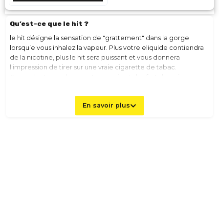
Qu’est-ce que le hit ?
le hit désigne la sensation de "grattement" dans la gorge
lorsqu’e vous inhalez la vapeur. Plus votre eliquide contiendra
de la nicotine, plus le hit sera puissant et vous donnera
l'impression de tirer sur une vraie cigarette de tabac.
Cependant, pour les vapoteurs qui ont des forts besoins en
nicotine mais qui ont du mal avec le hit peuvent se diriger les
eliquides aux sels de nicotine. En effet, ils présentent un taux
En savoir plus
de nicotine de 10 mg ou de 20 mg avec un hit beaucoup plus
doux? donc plus agréable tout en assimilant rapidement la
nicotine.
Qu’est-ce que la norme AFNOR pour les e-liquides ?
La certification AFNOR pour les e-liquides est la garantie d'une
qualité supérieure et d'une conformité au cahier des charges de la
norme XP D90-300-2. Celle-ci atteste que les e-liquides
respectent des critères rigoureux en termes de composition, de
sécurité et de fabrication. En choisissant des e-liquides certifiés
AFNOR, vous optez pour une expérience de vapotage de qualité et
savoureuse !