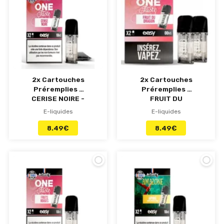
2x Cartouches
2x Cartouches
Préremplies -
Préremplies -
CERISE NOIRE -
FRUIT DU
Easy POD e-
DRAGON - Easy
E-liquides
E-liquides
tasty
POD e-tasty
8.49
€
8.49
€