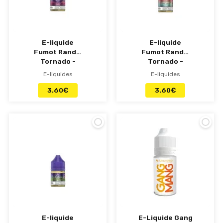
E-liquide
E-liquide
Fumot RandM
Fumot RandM
Tornado -
Tornado -
Myrtille Cerise
Pêche Fruits
E-liquides
E-liquides
Canneberge
des Bois 10ml
10ml
3.60
€
3.60
€
E-liquide
E-Liquide Gang