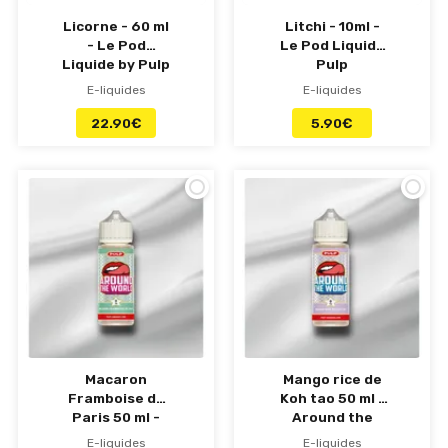
Licorne - 60 ml
Litchi - 10ml -
- Le Pod
Le Pod Liquide
Liquide by Pulp
Pulp
E-liquides
E-liquides
22.90
€
5.90
€
Macaron
Mango rice de
Framboise de
Koh tao 50 ml -
Paris 50 ml -
Around the
Around the
world - Pulp
E-liquides
E-liquides