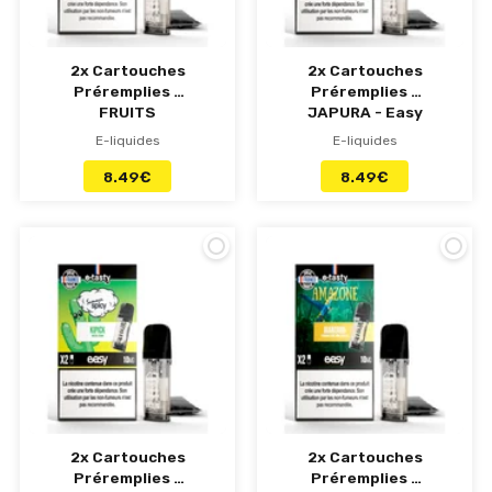
2x Cartouches
2x Cartouches
Préremplies -
Préremplies -
FRUITS
JAPURA - Easy
ROUGES - Easy
POD e-tasty
E-liquides
E-liquides
POD e-tasty
8.49
€
8.49
€
2x Cartouches
2x Cartouches
Préremplies -
Préremplies -