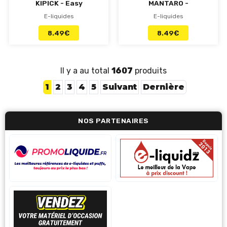
KIPICK - Easy
MANTARO -
POD e-tasty
Easy POD e-
E-liquides
E-liquides
tasty
8.49
€
8.49
€
Il y a au total
1607
produits
1
2
3
4
5
Suivant
Dernière
NOS PARTENAIRES