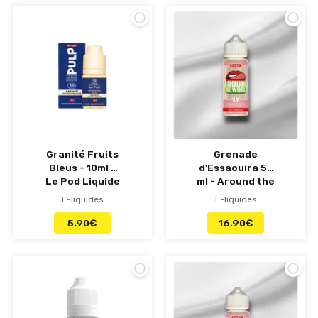
Granité Fruits
Grenade
Bleus - 10ml -
d'Essaouira 50
Le Pod Liquide
ml - Around the
Pulp
world - Pulp
E-liquides
E-liquides
5.90
€
16.90
€