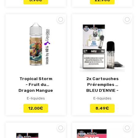
Tropical Storm
2x Cartouches
- Fruit du
Préremplies -
Dragon Mangue
BLEU D'ENVIE -
Litchi - 50 ml
Easy POD e-
E-liquides
E-liquides
Flavor Hunters
tasty
12.00
€
8.49
€