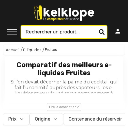
Accueil
E-liquides
Fruites
Comparatif des meilleurs e-
liquides Fruites
Si l’on devait décerner la palme du cocktail qui
fait l’unanimité auprès des vapoteurs, les e-
liquides saveur fruité serait certainement à
l’honneur. Directement inspirés des fruits frais
ou au contraire dérivés des meilleurs desserts,
Lire la description
ces derniers apportent la dose de fraîcheur et
de peps que nombreux recherchent. Ces
Prix
Origine
Contenance du réservoir
recettes exquises sont quasiment inlassables et
constituent ainsi un all day de premier ordre.