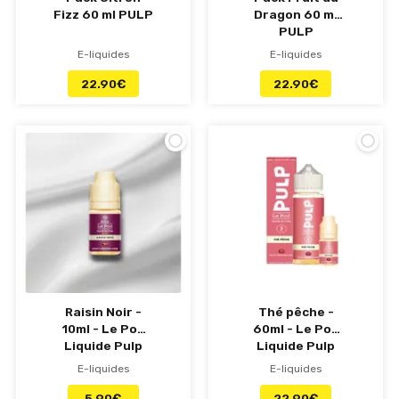
Fizz 60 ml PULP
Dragon 60 ml
PULP
E-liquides
E-liquides
22.90
€
22.90
€
Raisin Noir -
Thé pêche -
10ml - Le Pod
60ml - Le Pod
Liquide Pulp
Liquide Pulp
E-liquides
E-liquides
5.90
€
22.90
€