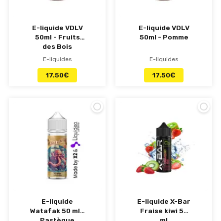
E-liquide VDLV
E-liquide VDLV
50ml - Fruits
50ml - Pomme
des Bois
E-liquides
E-liquides
17.50
€
17.50
€
E-liquide
E-liquide X-Bar
Watafak 50 ml -
Fraise kiwi 50
Pastèque
ml