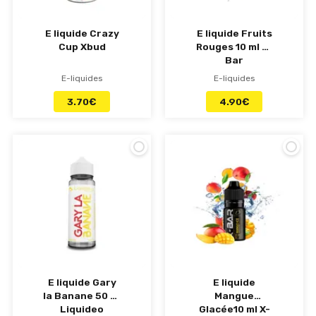
E liquide Crazy
E liquide Fruits
Cup Xbud
Rouges 10 ml X-
Bar
E-liquides
E-liquides
3.70
€
4.90
€
E liquide Gary
E liquide
la Banane 50 ml
Mangue
Liquideo
Glacée10 ml X-