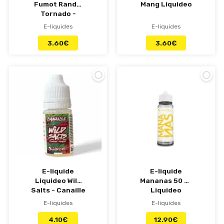
Fumot RandM
Mang Liquideo
Tornado -
Pêche Mangue
E-liquides
E-liquides
10ml
3.60
€
3.60
€
E-liquide
E-liquide
Liquideo Wild
Mananas 50 ml
Salts - Canaille
Liquideo
(10ml)
E-liquides
E-liquides
4.10
€
12.90
€