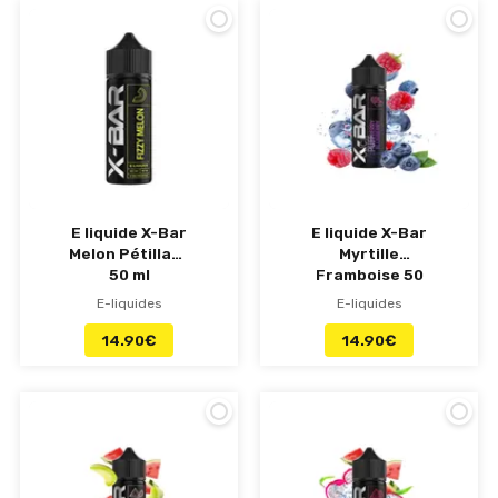
E liquide X-Bar
E liquide X-Bar
Melon Pétillant
Myrtille
50 ml
Framboise 50
ml
E-liquides
E-liquides
14.90
€
14.90
€