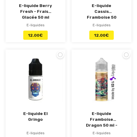
E-liquide Berry
E-liquide
Fresh - Fraise
Cassis
Glacée 50 ml
Framboise 50
Flavor Hunters
ml - Flavor
E-liquides
E-liquides
Hunters
12.00
€
12.00
€
E-liquide El
E-liquide
Gringo
Framboise
Dragon 50 ml -
Flavor Hunters
E-liquides
E-liquides