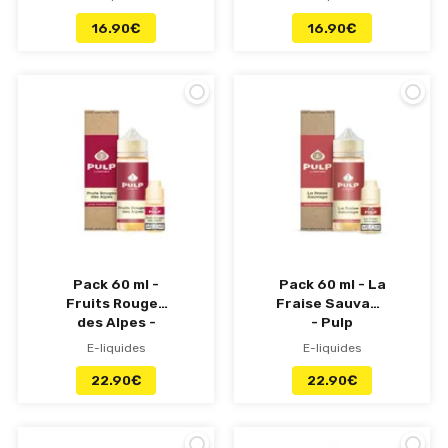
world - Pulp
16.90
€
16.90
€
Pack 60 ml -
Pack 60 ml - La
Fruits Rouges
Fraise Sauvage
des Alpes -
- Pulp
Pulp
E-liquides
E-liquides
22.90
€
22.90
€