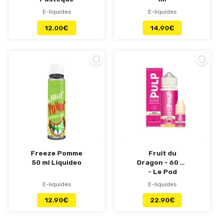
Passion -
E-liquides
E-liquides
Flavor Hunters
12.00
€
14.90
€
Freeze Pomme
Fruit du
50 ml Liquideo
Dragon - 60 ml
- Le Pod
Liquide by Pulp
E-liquides
E-liquides
12.90
€
22.90
€