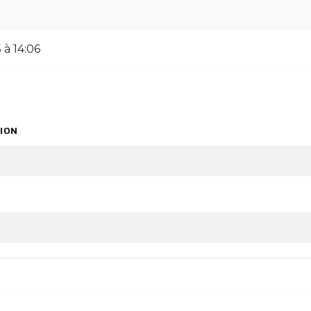
 à 14:06
ION