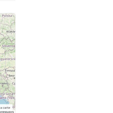
la carte
ntributors