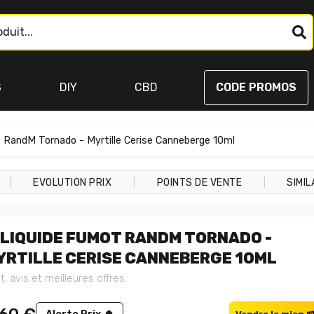
S
DIY
CBD
CODE PROMOS
 RandM Tornado - Myrtille Cerise Canneberge 10ml
|
|
|
EVOLUTION PRIX
POINTS DE VENTE
SIMIL
-LIQUIDE FUMOT RANDM TORNADO -
YRTILLE CERISE CANNEBERGE 10ML
t, avis et meilleures offres