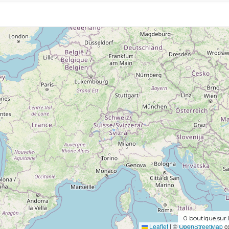
0
boutique sur 
Leaflet
|
©
OpenStreetMap
co