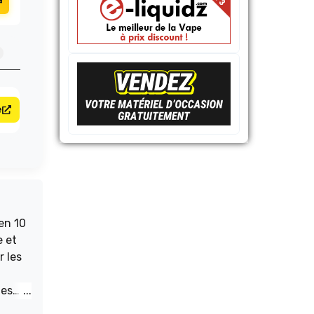
e
en 10
e et
des