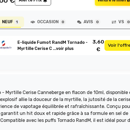
,60
€
Alerte Prix
Vendre le mien
NEUF
OCCASION
AVIS
VS
1
0
0
0
3,60
E-liquide Fumot RandM Tornado -
Voir l'offr
Myrtille Cerise C ...
voir plus
€
- Myrtille Cerise Canneberge en flacon de 10ml, disponible 
losif allie la douceur de la myrtille, la jutosité de la ceris
de vapotage équilibrée et rafraîchissante. Conçu pour les
garantit un hit doux et rapide grâce à sa formule en sel de
 Compatible avec les puffs Tornado RandM, il est idéal pour 
mium, riche en goût et parfaitement maîtrisée.