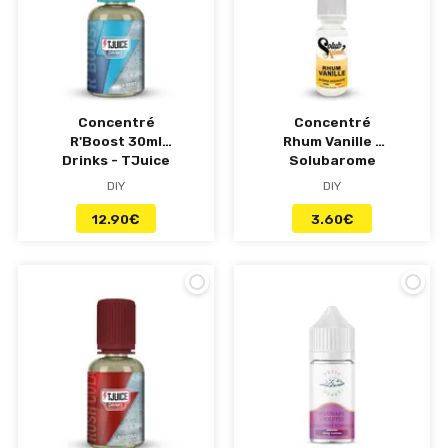
Concentré
Concentré
R'Boost 30ml
Rhum Vanille -
Drinks - TJuice
Solubarome
DIY
DIY
12.90
€
3.60
€