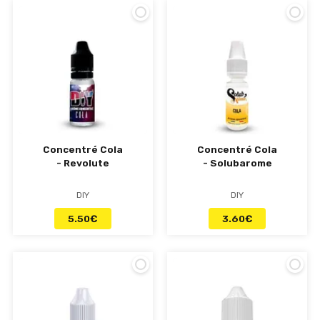
Concentré Cola
Concentré Cola
- Revolute
- Solubarome
DIY
DIY
5.50
€
3.60
€