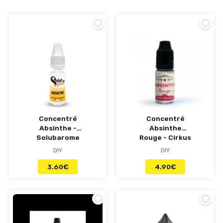
sucrés
, ou encore
mojitos intensément frais
,
ces succulents breuvages vous désaltèreront
aisément. Les plus grandes marques de
concentrés DIY, notamment
Eliquid France
,
Revolute
,
Cristal Vape
, ou encore
Cirkus
, et bien
d'autres vous promettent un plaisir
personnalisé au
format XXL
.
D'autres saveurs à l'honneur :
Classics
-
Fruités
-
Gourmandes
-
Mentholés
-
Fruitées Frais
Concentré
Concentré
Absinthe -
Absinthe
Solubarome
Rouge - Cirkus
DIY
DIY
3.60
€
4.90
€