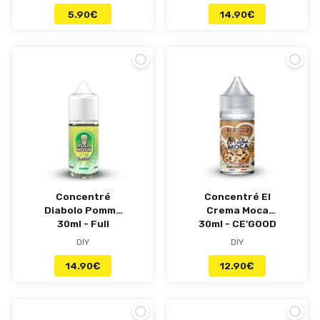
5.90
€
14.90
€
Concentré
Concentré El
Diabolo Pomme
Crema Moca
30ml - Full
30ml - CE'GOOD
Moon
DIY
DIY
14.90
€
12.90
€