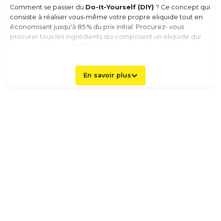
Comment se passer du
Do-It-Yourself (DIY)
? Ce concept qui
consiste à réaliser vous-même votre propre eliquide tout en
économisant jusqu'à 85 % du prix initial. Procurez- vous
procurer tous les ingrédients qui composent un eliquide qui
autres que la
base PG/VG
, des
boosters de nicotine
, des
arômes concentrés à la saveur de votre choix et des
additifs
afin de personnaliser votre eliquide dans son intégralité ! Le
En savoir plus
DIY séduit de nombreux vapoteurs grâce aux
économies
qu'ils peuvent réaliser et à la personnalisation infinie de leur
eliquide ! Par ailleurs, vous obtiendrez obligatoirement la dose
d'arômes et de nicotine souhaitée, en grande quantité et
surtout à petit prix grâce à notre comparateur de prix qui vous
permettra de réaliser votre
eliquide DIY pas cher
! Optez
pour le taux PG/VG de votre choix, versez la dose d'arôme et
de nicotine et voici 100 ml, 200 ml, 500 ml, voire 1 litre de votre
eliquide préféré à moindre coût en comparant les prix sur
notre site pour un eliquide DIY pas cher !
Les 3 manières de réaliser son eliquide DIY
Il existe plusieurs façons de fabriquer soi-même son propre
eliquide DIY. Que vous soyez vapoteur débutant ou expert,
vous avez le choix entre