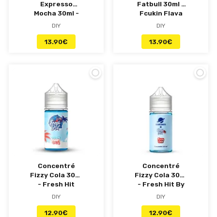
Expresso
Fatbull 30ml -
Mocha 30ml -
Fcukin Flava
Les Bêtises du
DIY
DIY
Coq
13.90
€
13.90
€
Concentré
Concentré
Fizzy Cola 30ml
Fizzy Cola 30ml
- Fresh Hit
- Fresh Hit By
Ecigplanete
DIY
DIY
12.90
€
12.90
€