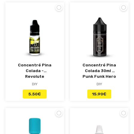
Concentré Pina
Concentré Pina
Colada -
Colada 30ml -
Revolute
Punk Funk Hero
DIY
DIY
5.50
€
15.90
€