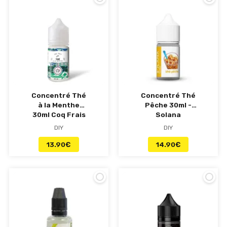
Concentré Thé
Concentré Thé
à la Menthe
Pêche 30ml -
30ml Coq Frais
Solana
- Le Coq Qui
DIY
DIY
Vape
13.90
€
14.90
€