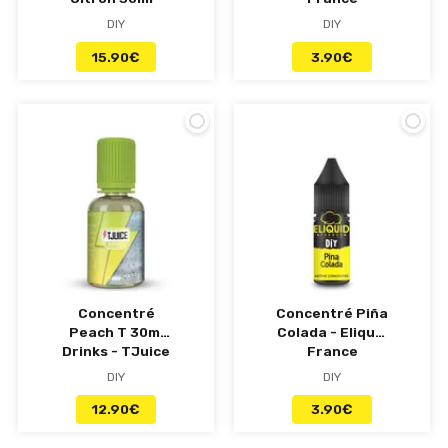
Punk Funk Hero
DIY
DIY
15.90
€
3.90
€
Concentré
Concentré Piña
Peach T 30ml
Colada - Eliquid
Drinks - TJuice
France
DIY
DIY
12.90
€
3.90
€