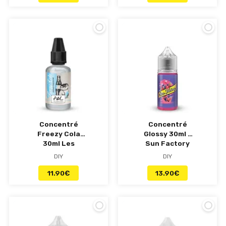
Concentré
Concentré
Freezy Cola
Glossy 30ml -
30ml Les
Sun Factory
Créations -
DIY
DIY
A&L
11.90
€
13.90
€