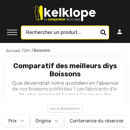
Accueil
DIY
Boissons
Comparatif des meilleurs diys
Boissons
Que deviendrait notre quotidien en l'absence
de nos boissons préférées ? Les fabricants d'e-
liquides prennent à cœur les envies des
vapoteurs et proposent une pléthore
d'arômes boisson
pour
DIY
. Désormais, les
Lire la description
amateurs de vape maison pourront concocter
des recettes inédites aux parfums des
Prix
Origine
Contenance du réservoir
boissons
les plus populaires.
Cafés
gourmands
, l
imonades pétillantes
,
sodas