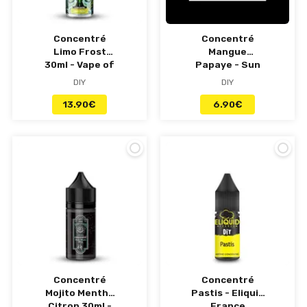
Concentré
Concentré
Limo Frost
Mangue
30ml - Vape of
Papaye - Sun
Legends
Tea
DIY
DIY
13.90
€
6.90
€
Concentré
Concentré
Mojito Menthe
Pastis - Eliquid
Citron 30ml -
France