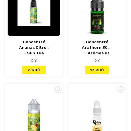
Concentré
Concentré
Ananas Citron
Arathorn 30ml
- Sun Tea
- Arômes et
Secrets
DIY
DIY
6.90
€
13.90
€