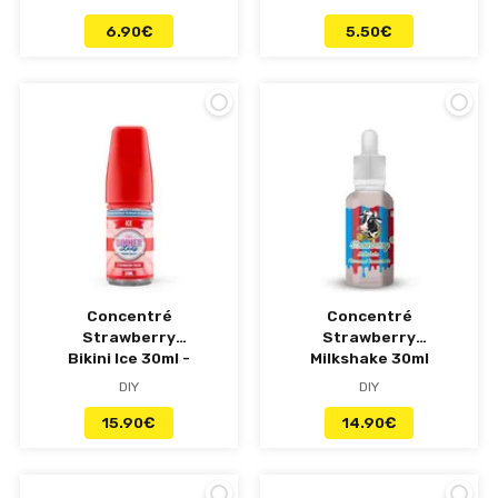
6.90
€
5.50
€
Concentré
Concentré
Strawberry
Strawberry
Bikini Ice 30ml -
Milkshake 30ml
Dinner Lady
- Eco Vape
DIY
DIY
15.90
€
14.90
€