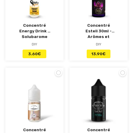
Concentré
Concentré
Energy Drink -
Esteli 30ml -
Solubarome
Arômes et
Secrets
DIY
DIY
3.60
€
13.90
€
Concentré
Concentré