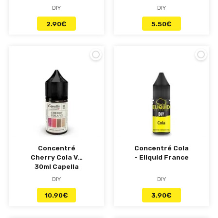
Supervape
DIY
DIY
2.90
€
5.50
€
Concentré
Concentré Cola
Cherry Cola V2
- Eliquid France
30ml Capella
DIY
DIY
10.90
€
3.90
€