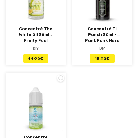
Concentré The
Concentré Ti
White Oil 30ml -
Punch 30ml -
Fruity Fuel
Punk Funk Hero
DIY
DIY
14.90
€
15.90
€
Concentré