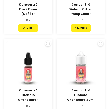
Concentré
Concentré
Dark Bean
Diabolo Citron
(Café) -
Pamp 30ml -
Flavour Art
Full Moon
DIY
DIY
6.90
€
14.90
€
Concentré
Concentré
Diabolo
Diabolo
Grenadine -
Grenadine 30ml
Full Moon
- Full Moon
DIY
DIY