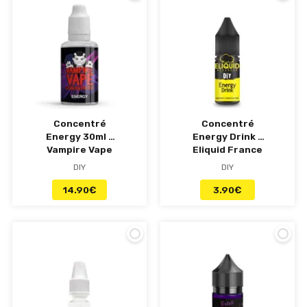
Concentré
Concentré
Energy 30ml -
Energy Drink -
Vampire Vape
Eliquid France
DIY
DIY
14.90
€
3.90
€