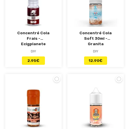
Concentré Cola
Concentré Cola
Frais -
Soft 30ml -
Ecigplanete
Granita
DIY
DIY
2.95
€
12.90
€