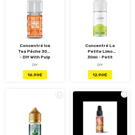
Concentré Ice
Concentré La
Tea Pêche 30ml
Petite Limo
- DIY With Pulp
30ml - Petit
Nuage
DIY
DIY
16.90
€
12.90
€