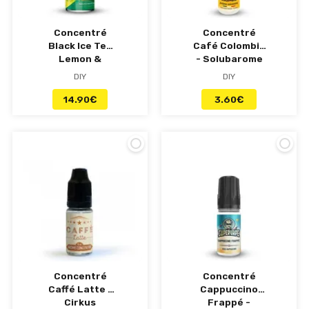
Concentré
Concentré
Black Ice Tea
Café Colombie
Lemon &
- Solubarome
Lemongrass
DIY
DIY
30ml - Made In
Vape
14.90
€
3.60
€
Concentré
Concentré
Caffé Latte -
Cappuccino
Cirkus
Frappé -