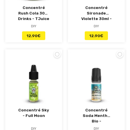
Concentré
Concentré
Rush Cola 30ml
Sironade
Drinks - TJuice
Violette 30ml -
Petit Nuage
DIY
DIY
12.90
€
12.90
€
Concentré Sky
Concentré
- Full Moon
Soda Menthe
Bio -
Supervape
DIY
DIY