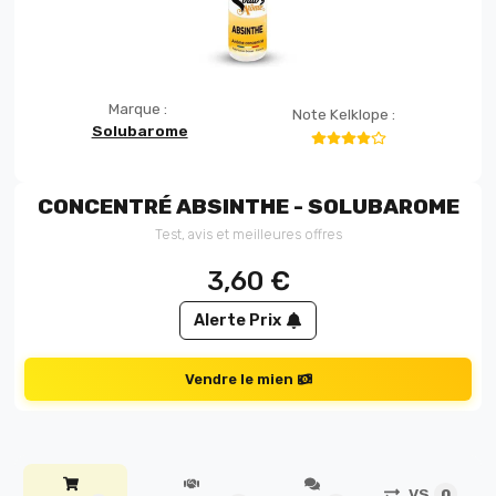
Marque :
Note Kelklope :
Solubarome
CONCENTRÉ ABSINTHE - SOLUBAROME
Test, avis et meilleures offres
3,60
€
Alerte Prix
Vendre le mien
VS
0