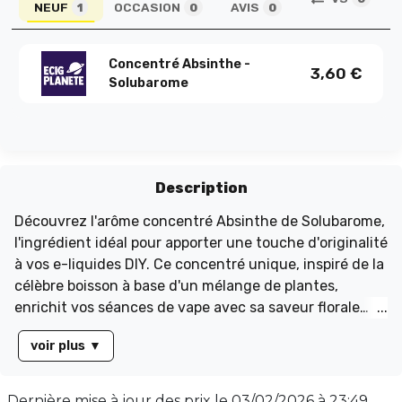
NEUF
OCCASION
AVIS
1
0
0
Concentré Absinthe -
3,60
€
Solubarome
Description
Découvrez l'arôme concentré Absinthe de Solubarome,
l'ingrédient idéal pour apporter une touche d'originalité
à vos e-liquides DIY. Ce concentré unique, inspiré de la
célèbre boisson à base d'un mélange de plantes,
enrichit vos séances de vape avec sa saveur florale
puissante et son goût légèrement amer et sucré. Pour
voir plus
▼
une expérience optimale, suivez les dosages
recommandés : 15% pour une base PG/VG de 50/50,
22.5% pour 30/70, et 30% pour 00/100. Laissez
Dernière mise à jour des prix le
03/02/2026 à 23:49