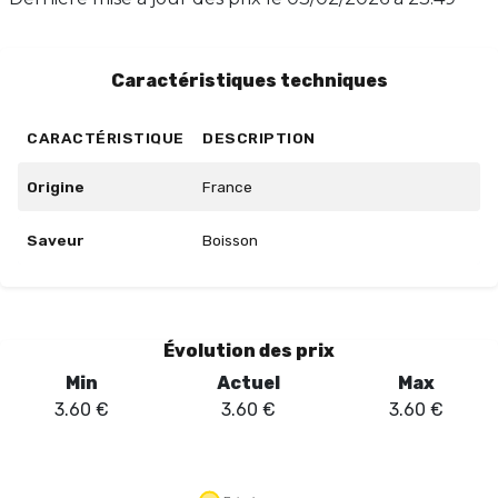
maturer votre préparation pendant 2 à 3 semaines.
Disponible en flacon de 10 ml, cet arôme est parfait
pour les amateurs de nouveautés gustatives.
Caractéristiques techniques
CARACTÉRISTIQUE
DESCRIPTION
Origine
France
Saveur
Boisson
Évolution des prix
Min
Actuel
Max
3.60
€
3.60
€
3.60
€