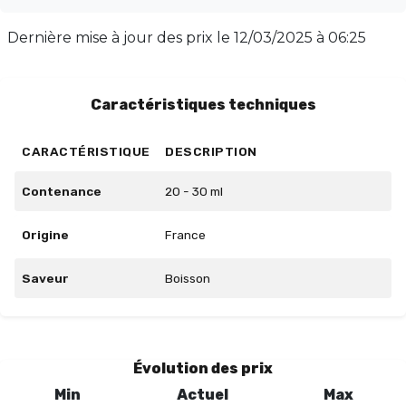
PG/VG de 50/50, 15% pour 30/70, et 19% pour 00/100.
Laissez maturer entre 2 à 5 jours pour révéler toute sa
Dernière mise à jour des prix le
12/03/2025 à 06:25
richesse. Disponible en flacon de 30 ml, ce concentré
est un incontournable pour les amateurs de saveurs
exotiques.
Caractéristiques techniques
CARACTÉRISTIQUE
DESCRIPTION
Contenance
20 - 30 ml
Origine
France
Saveur
Boisson
Évolution des prix
Min
Actuel
Max