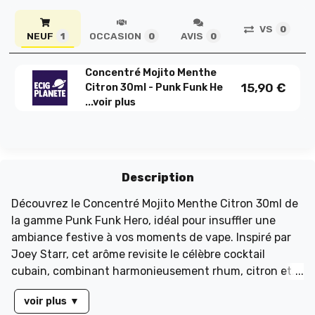
VS
0
NEUF
OCCASION
AVIS
1
0
0
Concentré Mojito Menthe
15,90
€
Citron 30ml - Punk Funk He
...
voir plus
Description
Découvrez le Concentré Mojito Menthe Citron 30ml de
la gamme Punk Funk Hero, idéal pour insuffler une
ambiance festive à vos moments de vape. Inspiré par
Joey Starr, cet arôme revisite le célèbre cocktail
cubain, combinant harmonieusement rhum, citron et
menthe pour éveiller vos papilles. Pour une expérience
voir plus
▼
optimale, suivez ces dosages : 12% pour une base