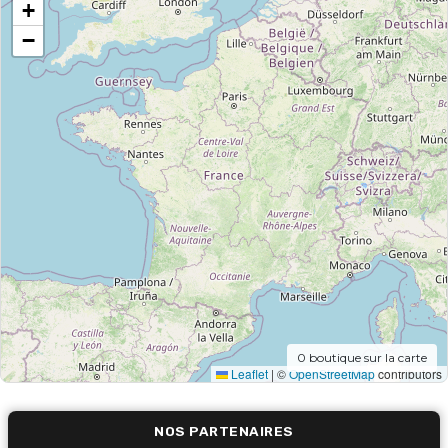
+
−
0
boutique sur la carte
Leaflet
|
©
OpenStreetMap
contributors
NOS PARTENAIRES