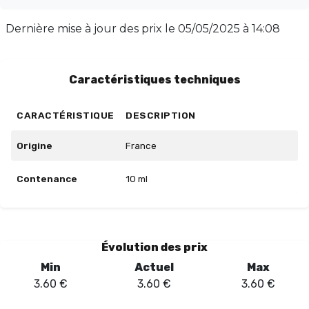
sécurisé pour enfants et un compte-gouttes pratique.
Chaque flacon est étiqueté conformément à la
Dernière mise à jour des prix le
05/05/2025 à 14:08
législation, garantissant une utilisation en toute
sécurité. Pour préserver la qualité de votre e-liquide,
conservez-le dans un endroit sec et sombre à
Caractéristiques techniques
température ambiante.
CARACTÉRISTIQUE
DESCRIPTION
Origine
France
Contenance
10 ml
Évolution des prix
Min
Actuel
Max
3.60
€
3.60
€
3.60
€