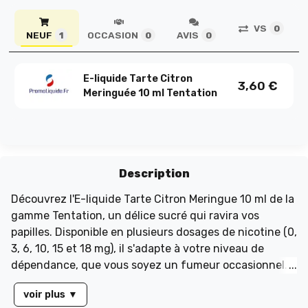
VS
0
NEUF
OCCASION
AVIS
1
0
0
E-liquide Tarte Citron
3,60
€
Meringuée 10 ml Tentation
Description
Découvrez l'E-liquide Tarte Citron Meringue 10 ml de la
gamme Tentation, un délice sucré qui ravira vos
papilles. Disponible en plusieurs dosages de nicotine (0,
3, 6, 10, 15 et 18 mg), il s'adapte à votre niveau de
dépendance, que vous soyez un fumeur occasionnel
ou régulier. Fabriqué en France, ce flacon de 10 ml est
voir plus
▼
conçu en plastique sans Bisphnol, avec un bouchon