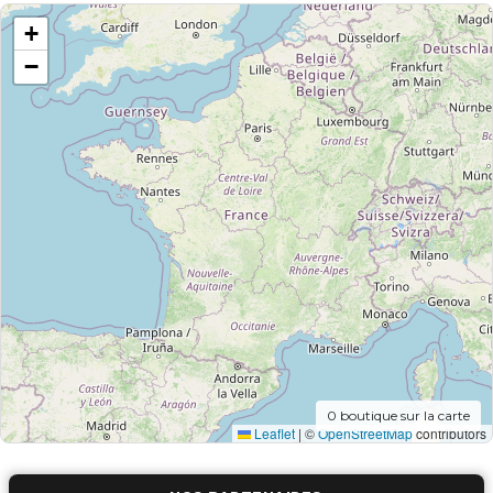
+
−
0
boutique sur la carte
Leaflet
|
©
OpenStreetMap
contributors