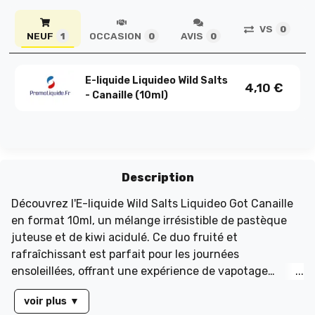
VS
0
NEUF
OCCASION
AVIS
1
0
0
E-liquide Liquideo Wild Salts
4,10
€
- Canaille (10ml)
Description
Découvrez l'E-liquide Wild Salts Liquideo Got Canaille
en format 10ml, un mélange irrésistible de pastèque
juteuse et de kiwi acidulé. Ce duo fruité et
rafraîchissant est parfait pour les journées
ensoleillées, offrant une expérience de vapotage
intense et agréable. Grâce à ses sels de nicotine, ce
voir plus
▼
liquide assure une absorption rapide et un hit doux,