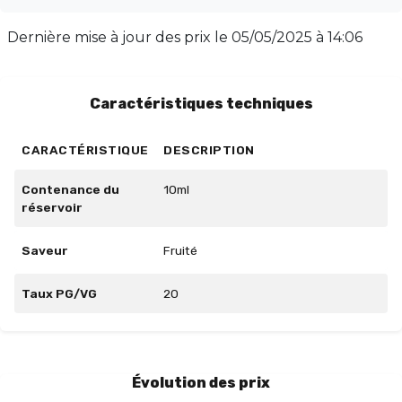
sans irritation de la gorge, disponible en dosages de
10mg et 20mg. Adapté à tous les types de vapoteurs, il
Dernière mise à jour des prix le
05/05/2025 à 14:06
se marie parfaitement avec tous les dispositifs. Son
flacon de 10ml, sécurisé et pratique, vous permet de
l'emporter partout pour une vape savoureuse à tout
Caractéristiques techniques
moment.
CARACTÉRISTIQUE
DESCRIPTION
Contenance du
10ml
réservoir
Saveur
Fruité
Taux PG/VG
20
Évolution des prix