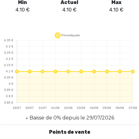
Min
Actuel
Max
4.10
€
4.10
€
4.10
€
↓
Baisse
de
0
% depuis le
29/07/2026
Points de vente