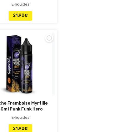
E-liquides
21.90
€
he Framboise Myrtille
50ml Punk Funk Hero
E-liquides
21.90
€