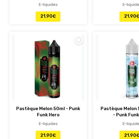
E-liquides
E-liquid
21.90
€
21.90
Pastèque Melon 50ml - Punk
Pastèque Melon 
Funk Hero
- Punk Funk
E-liquides
E-liquid
21.90
€
21.90