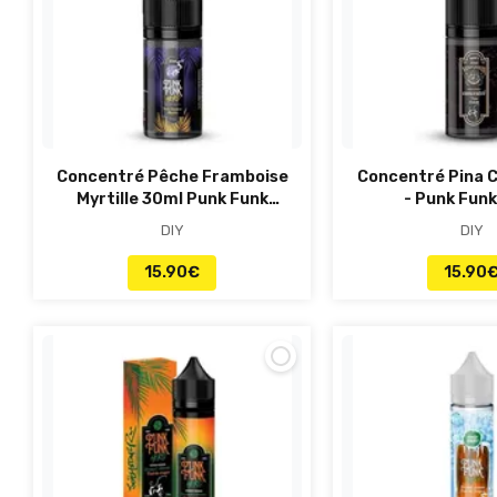
Concentré Pêche Framboise
Concentré Pina 
Myrtille 30ml Punk Funk
- Punk Funk
Hero
DIY
DIY
15.90
€
15.90