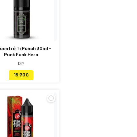
centré Ti Punch 30ml -
Punk Funk Hero
DIY
15.90
€