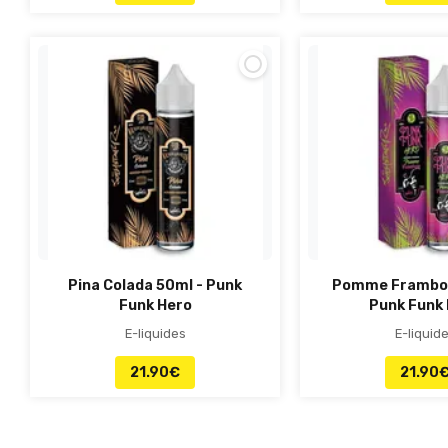
Pina Colada 50ml - Punk
Pomme Framboi
Funk Hero
Punk Funk
E-liquides
E-liquid
21.90
€
21.90