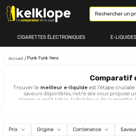
CIGARETTES ÉLECTRONIQUES
E-LIQUIDE
Punk Funk Hero
Accueil
Comparatif d
Trouver le
meilleur e-liquide
est l’étape crucial
saveurs disponibles, notre site vous propose 
classique
goût tabac
, la
fraîcheur de la menthe
,
(
Pulp, Alfaliquid, Vampire Vape, Halo...)
au meille
pour des
sels de nicotine
au hit plus doux, ou trou
aux
formats prêts à booster
(Shortfill ou Mix
Prix
Origine
Contenance
Saveu