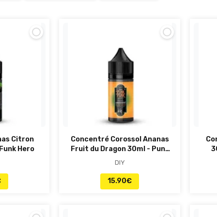
as Citron
Concentré Corossol Ananas
Co
 Funk Hero
Fruit du Dragon 30ml - Punk
3
Funk Hero
DIY
€
15.90
€