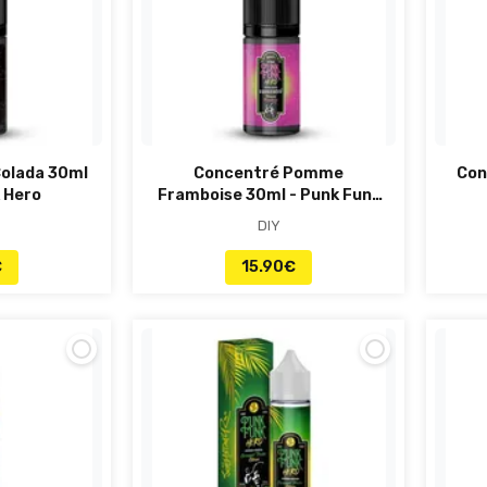
Colada 30ml
Concentré Pomme
Con
 Hero
Framboise 30ml - Punk Funk
Hero
DIY
€
15.90
€