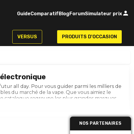
Guide
Comparatif
Blog
Forum
Simulateur prix
VERSUS
PRODUITS D'OCCASION
 électronique
 futur
all day
. Pour vous guider parmi les milliers de
bles du marché de la vape. Que vous aimiez le
tre catalogue regroupe les plus grandes marques
es
pour sélectionner le bon
taux de nicotine
, opter
clearomiseur
. Des
flacons de 10 ml prêts à vaper
vé votre e-liquide idéal à l'aide de notre
Guide :
NOS PARTENAIRES