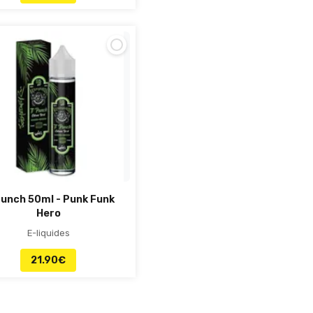
Punch 50ml - Punk Funk
Hero
E-liquides
21.90
€