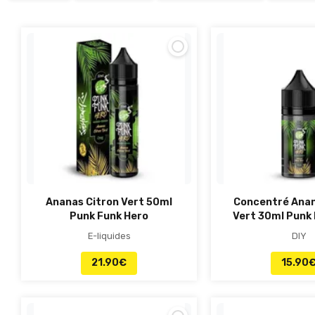
Ananas Citron Vert 50ml
Concentré Anan
Punk Funk Hero
Vert 30ml Punk
E-liquides
DIY
21.90
€
15.90