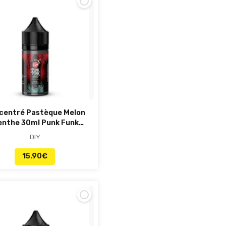
centré Pastèque Melon
nthe 30ml Punk Funk
Hero
DIY
15.90
€