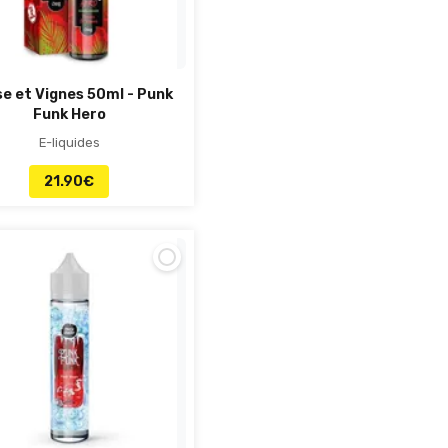
se et Vignes 50ml - Punk
Funk Hero
E-liquides
21.90
€