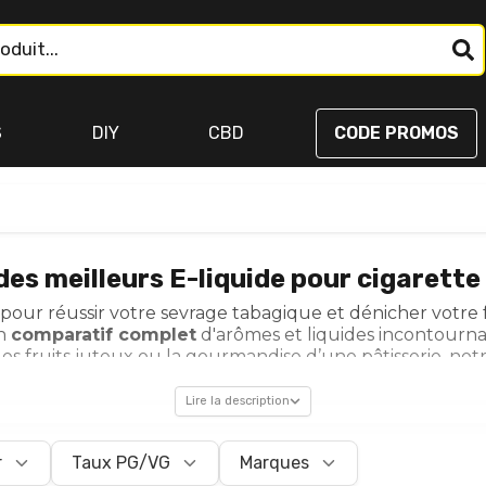
S
DIY
CBD
CODE PROMOS
es meilleurs E-liquide pour cigarette
e pour réussir votre sevrage tabagique et dénicher votre
un
comparatif complet
d'arômes et liquides incontourna
 les
fruits juteux
ou la
gourmandise d’une pâtisserie
, no
ur prix. Utilisez notre
comparateur de prix et de filtr
ver le
taux PG/VG idéal (50/50, high VG)
adapté à votre
Lire la description
'N'Vape), profitez d’un e-liquide pas cher après avoir trou
Comment choisir son e-liquide.
r
Taux PG/VG
Marques