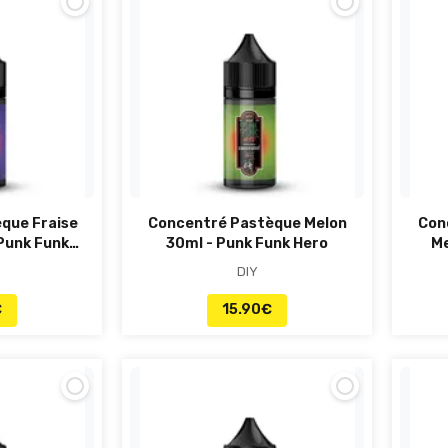
que Fraise
Concentré Pastèque Melon
Con
 Punk Funk
30ml - Punk Funk Hero
Me
DIY
€
15.90
€