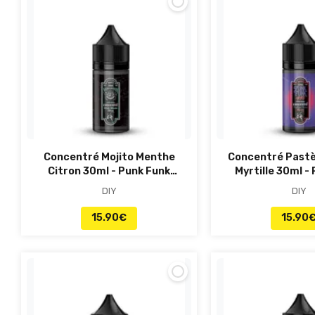
Concentré Mojito Menthe
Concentré Pastè
Citron 30ml - Punk Funk
Myrtille 30ml -
Hero
Hero
DIY
DIY
15.90
€
15.90