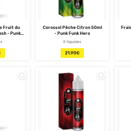
 Fruit du
Corossol Pêche Citron 50ml
Frai
esh - Punk
- Punk Funk Hero
ro
es
E-liquides
€
21.90
€