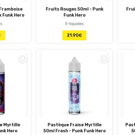
 Framboise
Fruits Rouges 50ml - Punk
Fru
k Funk Hero
Funk Hero
es
E-liquides
€
21.90
€
 Myrtille
Pastèque Fraise Myrtille
Pas
unk Hero
50ml Fresh - Punk Funk Hero
5