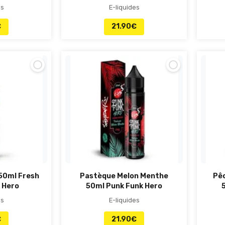
es
E-liquides
€
21.90
€
50ml Fresh
Pastèque Melon Menthe
Pêc
 Hero
50ml Punk Funk Hero
es
E-liquides
€
21.90
€