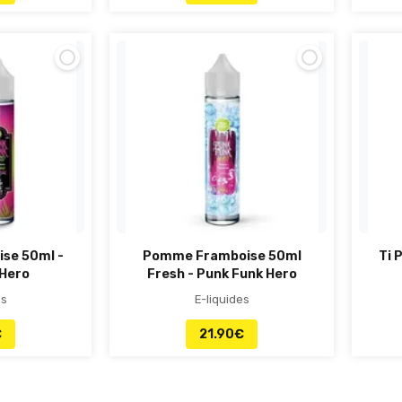
se 50ml -
Pomme Framboise 50ml
Ti 
 Hero
Fresh - Punk Funk Hero
es
E-liquides
€
21.90
€