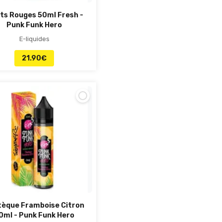
its Rouges 50ml Fresh -
Punk Funk Hero
E-liquides
21.90
€
tèque Framboise Citron
0ml - Punk Funk Hero