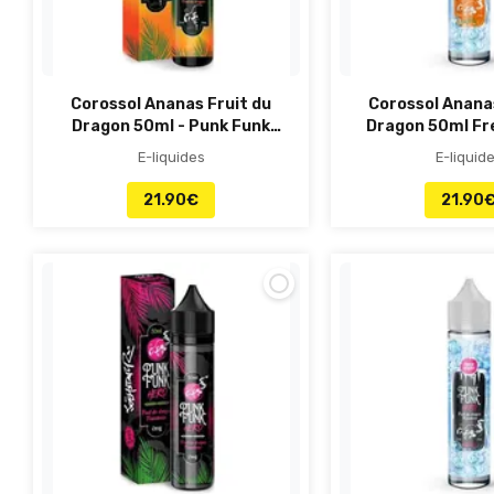
Corossol Ananas Fruit du
Corossol Ananas
Dragon 50ml - Punk Funk
Dragon 50ml Fr
Hero
Funk He
E-liquides
E-liquid
21.90
€
21.90