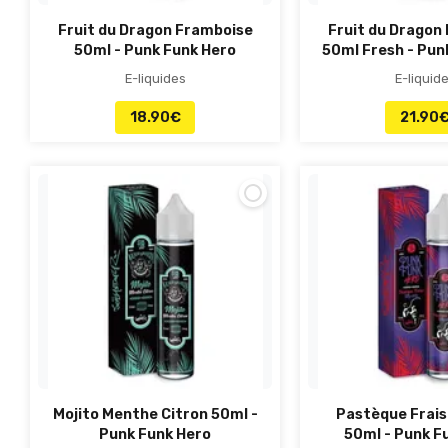
Fruit du Dragon Framboise
Fruit du Dragon
50ml - Punk Funk Hero
50ml Fresh - Pun
E-liquides
E-liquid
18.90
€
21.90
Mojito Menthe Citron 50ml -
Pastèque Fraise
Punk Funk Hero
50ml - Punk F