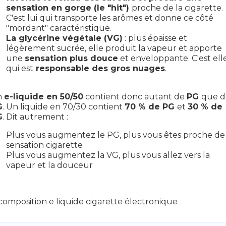
sensation en gorge (le "hit")
proche de la cigarette.
C'est lui qui transporte les arômes et donne ce côté
"mordant" caractéristique.
La glycérine végétale (VG)
: plus épaisse et
légèrement sucrée, elle produit la vapeur et apporte
une
sensation plus douce
et enveloppante. C'est ell
qui est
responsable des gros nuages
.
n
e-liquide en 50/50
contient donc autant de
PG
que d
G
. Un liquide en 70/30 contient
70 % de PG
et
30 % de
G
. Dit autrement :
Plus vous augmentez le PG, plus vous êtes proche de 
sensation cigarette
Plus vous augmentez la VG, plus vous allez vers la
vapeur et la douceur