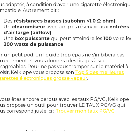
us adaptés, à condition d'avoir une cigarette électroniq
mpatible. Autrement dit :
Des
résistances basses (subohm <1.0 Ω ohm)
,
Un
clearomiseur
avec un gros réservoir aux
entrées
d'air large (airflow)
Une
box puissante
qui peut atteindre les
100
voire le
200 watts de puissance
r un petit pod, un liquide trop épais ne s'imbibera pas
rrectement et vous donnera des tirages à sec
sagréables. Pour ne pas vous tromper sur le matériel à
oisir, Kelklope vous propose son
Top 5 des meilleures
garettes électroniques grosse vapeur
.
 vous êtes encore perdus avec les taux PG/VG, Kelklope
us propose un outil pour trouver LE TAUX PG/VG qui
us correspond juste ici :
Trouver mon taux PG/VG