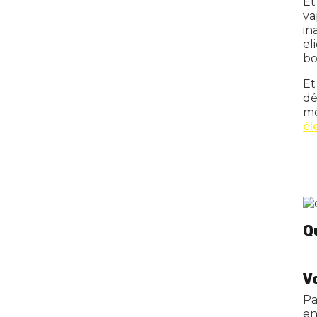
Et
va
in
el
bo
Et
dé
mo
él
Q
V
Pa
e