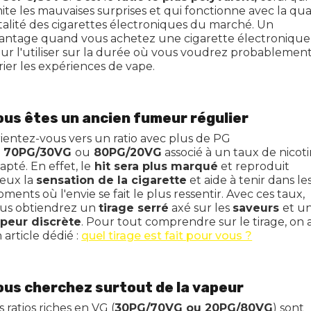
mite les mauvaises surprises et qui fonctionne avec la qua
talité des cigarettes électroniques du marché. Un
antage quand vous achetez une cigarette électronique
ur l'utiliser sur la durée où vous voudrez probablemen
rier les expériences de vape.
ous êtes un ancien fumeur régulier
ientez-vous vers un ratio avec plus de PG
e
70PG/30VG
ou
80PG/20VG
associé à un taux de nicot
apté. En effet, le
hit sera plus marqué
et reproduit
eux la
sensation de la cigarette
et aide à tenir dans le
ments où l'envie se fait le plus ressentir. Avec ces taux,
us obtiendrez un
tirage serré
axé sur les
saveurs
et u
peur discrète
. Pour tout comprendre sur le tirage, on 
 article dédié :
quel tirage est fait pour vous ?
ous cherchez surtout de la vapeur
s ratios riches en VG (
30PG/70VG ou 20PG/80VG
) sont