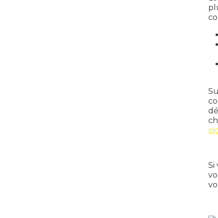
pl
co
Su
co
dé
ch
ci
Si
vo
vo