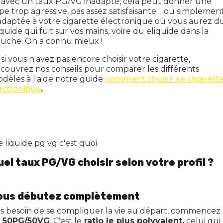
 avec un taux PG/VG inadapté, cela peut donner une
pe trop agressive, pas assez satisfaisante… ou simplemen
adaptée à votre cigarette électronique où vous aurez d
iquide qui fuit sur vos mains, voire du eliquide dans la
uche. On a connu mieux !
 si vous n'avez pas encore choisir votre cigarette,
couvrez nos conseils pour comparer les différents
dèles à l'aide notre guide
comment choisir sa cigarett
ectronique
.
uel taux PG/VG choisir selon votre profil ?
ous débutez complètement
s besoin de se compliquer la vie au départ, commencez
n
50PG/50VG
. C'est le
ratio le plus polyvalent,
celui qui