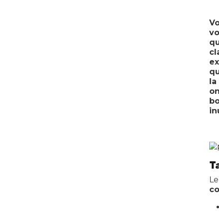
Vo
vo
qu
cl
ex
qu
la
on
bo
in
T
Le
co