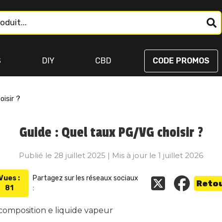
S
DIY
CBD
CODE PROMOS
oisir ?
Guide : Quel taux PG/VG choisir ?
Publié le
28 juillet 2025
| Mis à jour le
1 juillet 2026
Vues :
Partagez sur les réseaux sociaux
Reto
81
: