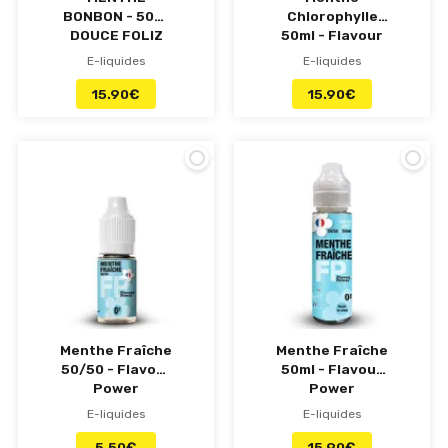
BONBON - 50ml
Chlorophylle
DOUCE FOLIZ
50ml - Flavour
by FP
Power
E-liquides
E-liquides
15.90
€
15.90
€
Menthe Fraîche
Menthe Fraîche
50/50 - Flavour
50ml - Flavour
Power
Power
E-liquides
E-liquides
5.50
€
15.90
€