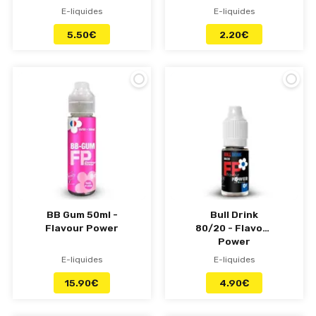
E-liquides
E-liquides
5.50
€
2.20
€
BB Gum 50ml -
Bull Drink
Flavour Power
80/20 - Flavour
Power
E-liquides
E-liquides
15.90
€
4.90
€