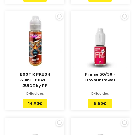
EXOTIK FRESH
Fraise 50/50 -
50ml - POWER
Flavour Power
JUICE by FP
E-liquides
E-liquides
14.90
€
5.50
€