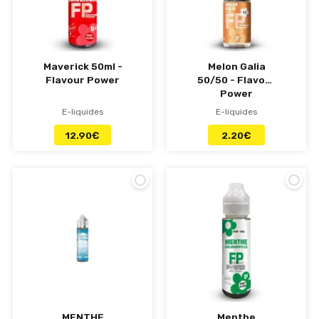
Maverick 50ml -
Melon Galia
Flavour Power
50/50 - Flavour
Power
E-liquides
E-liquides
12.90
€
2.20
€
MENTHE
Menthe