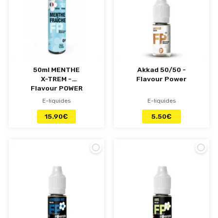
50ml MENTHE
Akkad 50/50 -
X-TREM -
Flavour Power
Flavour POWER
E-liquides
E-liquides
15.90
€
5.50
€