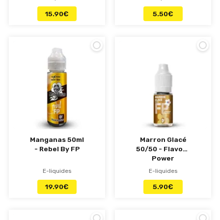
15.90
€
5.50
€
Manganas 50ml
Marron Glacé
- Rebel By FP
50/50 - Flavour
Power
E-liquides
E-liquides
19.90
€
5.90
€