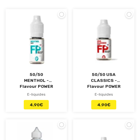
fruitées, gourmandes et classiques en format
TPD ready où l’on peut retrouver des bases
équilibrées à 50PG/50VG. Conformément à sa
devise « vapoter en toute liberté », vous
pourrez aiguiser vos papilles avec des sapidités
ultra-variées en formules mono-arômes ou
multi-arômes. La marque prévoit même une
gamme concentrée de 50mL pour ceux qui
aspirent aux DIY et all-day. Pour commencer la
découverte, essayez donc son classic Akkad qui
pourrait bien vous surprendre par la fidélité de
son tabac et la pertinence de son hit !
50/50
50/50 USA
MENTHOL -
CLASSICS -
Flavour POWER
Flavour POWER
- e-liquide 10ml
- e-liquide 10ml
E-liquides
E-liquides
4.90
€
4.90
€