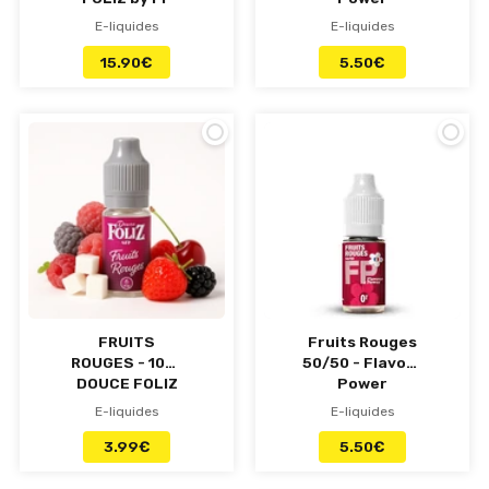
E-liquides
E-liquides
15.90
€
5.50
€
FRUITS
Fruits Rouges
ROUGES - 10ml
50/50 - Flavour
DOUCE FOLIZ
Power
by FP
E-liquides
E-liquides
3.99
€
5.50
€