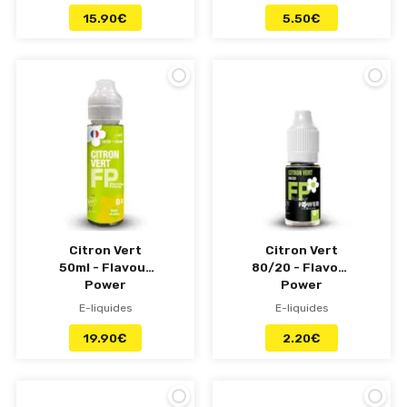
15.90
€
5.50
€
Citron Vert
Citron Vert
50ml - Flavour
80/20 - Flavour
Power
Power
E-liquides
E-liquides
19.90
€
2.20
€