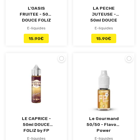
L'OASIS
LA PECHE
FRUITEE - 50ml
JUTEUSE -
DOUCE FOLIZ
50ml DOUCE
by FP
FOLIZ by FP
E-liquides
E-liquides
15.90
€
15.90
€
LE CAPRICE -
Le Gourmand
50ml DOUCE
50/50 - Flavour
FOLIZ by FP
Power
E-liquides
E-liquides