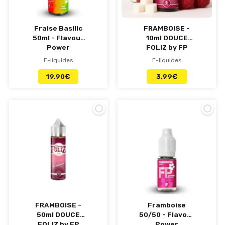
Fraise Basilic
FRAMBOISE -
50ml - Flavour
10ml DOUCE
Power
FOLIZ by FP
E-liquides
E-liquides
19.90
€
3.99
€
FRAMBOISE -
Framboise
50ml DOUCE
50/50 - Flavour
FOLIZ by FP
Power