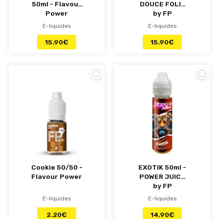
50ml - Flavour
DOUCE FOLIZ
Power
by FP
E-liquides
E-liquides
15.90
€
15.90
€
Cookie 50/50 -
EXOTIK 50ml -
Flavour Power
POWER JUICE
by FP
E-liquides
E-liquides
2.20
€
14.90
€