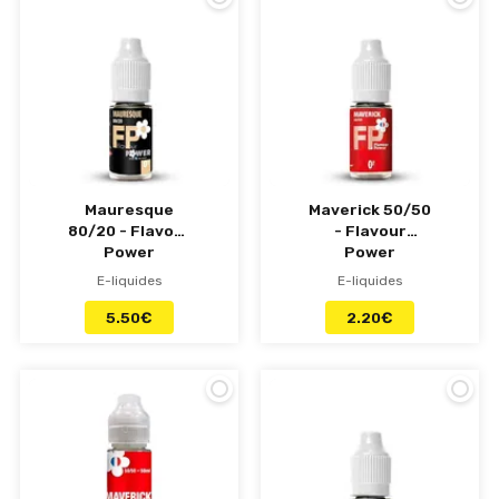
Mauresque
Maverick 50/50
80/20 - Flavour
- Flavour
Power
Power
E-liquides
E-liquides
5.50
€
2.20
€