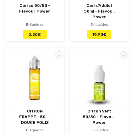
Cerise 50/50 -
Ceris’Addict
Flavour Power
50ml - Flavour
Power
E-liquides
E-liquides
2.20
€
19.90
€
CITRON
Citron Vert
FRAPPE - 50ml
50/50 - Flavour
DOUCE FOLIZ
Power
by FP
E-liquides
E-liquides