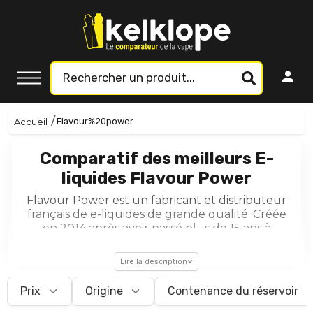
Accueil
Flavour%20power
Comparatif des meilleurs E-
liquides Flavour Power
Flavour Power est un fabricant et distributeur
français de e-liquides de grande qualité. Créée
en 2014 après avoir passé plus de 15 ans à
exploiter le marché des compléments
alimentaires, la marque s’est lancée dans la
Lire la description
vape pour offrir aux vapoteurs une expérience
unique et originale en termes de goûts et de
Prix
Origine
Contenance du réservoir
sensations. Elle est actuellement à l’origine de
plus de 70 arômes axés vers les saveurs