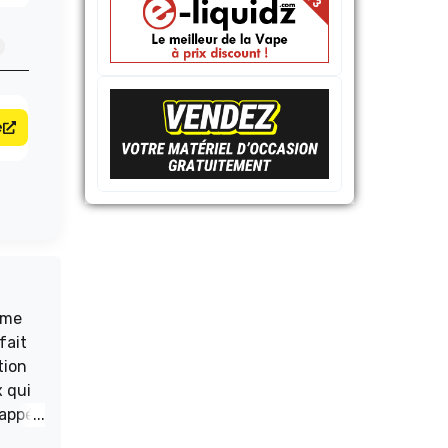
e
ôme
fait
tion
x qui
rappé