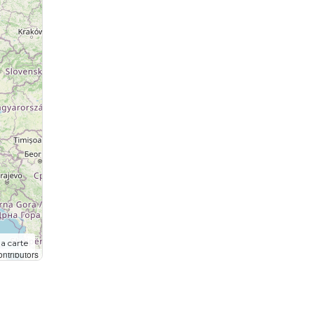
la carte
ntributors