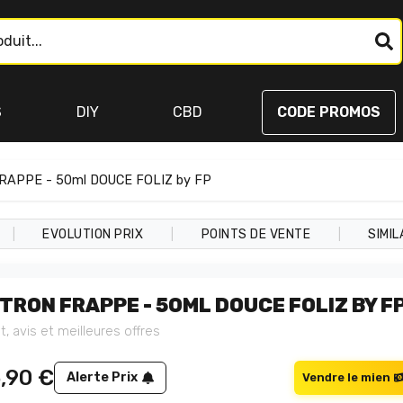
S
DIY
CBD
CODE PROMOS
RAPPE - 50ml DOUCE FOLIZ by FP
|
|
|
EVOLUTION PRIX
POINTS DE VENTE
SIMIL
ITRON FRAPPE - 50ML DOUCE FOLIZ BY F
t, avis et meilleures offres
5,90
€
Alerte Prix
Vendre le mien