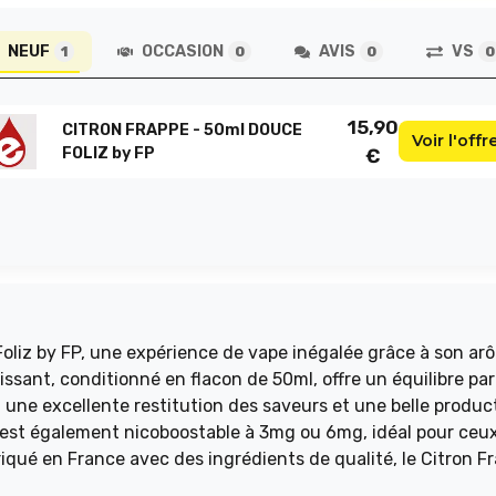
NEUF
OCCASION
AVIS
VS
1
0
0
0
15,90
CITRON FRAPPE - 50ml DOUCE
Voir l'offr
FOLIZ by FP
€
oliz by FP, une expérience de vape inégalée grâce à son ar
hissant, conditionné en flacon de 50ml, offre un équilibre par
une excellente restitution des saveurs et une belle produc
l est également nicoboostable à 3mg ou 6mg, idéal pour ceu
qué en France avec des ingrédients de qualité, le Citron F
veurs fruitées au quotidien.