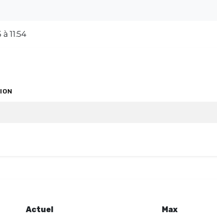
à 11:54
ION
Actuel
Max