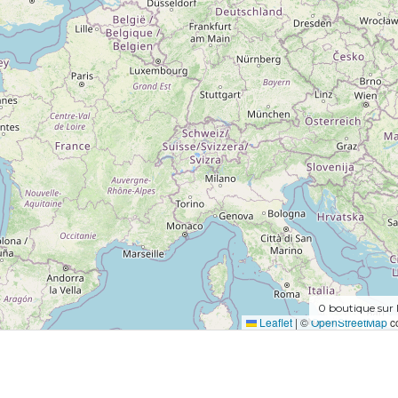
0
boutique sur 
Leaflet
|
©
OpenStreetMap
co