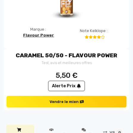
Marque :
Note Kelklope :
Flavour Power
CARAMEL 50/50 - FLAVOUR POWER
Test, avis et meilleures offres
5,50
€
Alerte Prix
Vendre le mien
VS
0