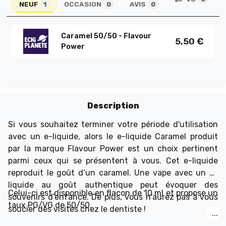
NEUF
OCCASION
AVIS
1
0
0
Caramel 50/50 - Flavour
5,50
€
Power
Description
Si vous souhaitez terminer votre période d'utilisation
avec un e-liquide, alors le e-liquide Caramel produit
par la marque Flavour Power
est un choix pertinent
parmi ceux qui se présentent à vous. Cet e-liquide
reproduit le goût d’un caramel. Une vape avec un e-
liquide au goût authentique peut évoquer des
Celui-ci est disponible en flacon de 10 ml et propose un
souvenirs d'enfance. De plus, vous n'aurez pas à vous
taux PG/VG de 50/50.
soucier des visites chez le dentiste !