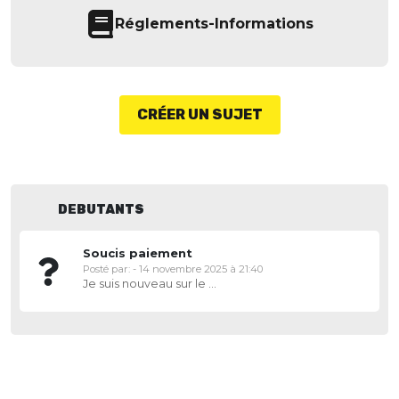
Réglements-Informations
CRÉER UN SUJET
DEBUTANTS
Soucis paiement
Posté par:
-
14 novembre 2025 à 21:40
Je suis nouveau sur le site et je rencontre un soucis pour acheter des kelcoins, je ne peux ni choisir paypal ni par carte bancaire, ça bug et ça ne fonctionne pas Pourriez-vous m’aider svp ?