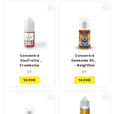
Concentré
Concentré
Gaufrette
Geekoide 30ml
Framboise
- Belgi'Ohm
30ml - Le Coq
DIY
DIY
Qui Vape
13.90
€
14.90
€