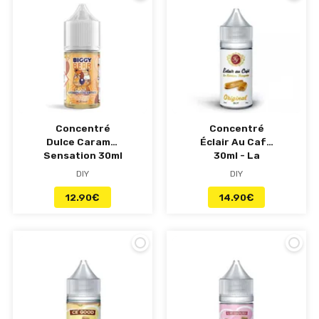
Concentré
Concentré
Dulce Caramel
Éclair Au Café
Sensation 30ml
30ml - La
- Biggy Bear
Fabrique
DIY
DIY
Française
12.90
€
14.90
€