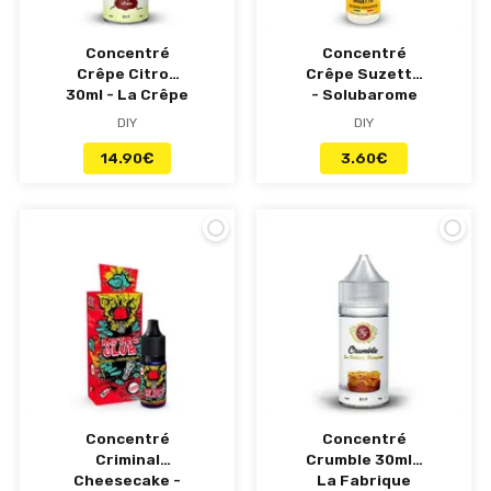
Concentré
Concentré
Crêpe Citron
Crêpe Suzette
30ml - La Crêpe
- Solubarome
Sucrée
DIY
DIY
14.90
€
3.60
€
Concentré
Concentré
Criminal
Crumble 30ml -
Cheesecake -
La Fabrique