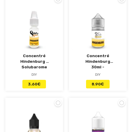
Concentré
Concentré
Hindenburg -
Hindenburg
Solubarome
30ml -
Solubarome
DIY
DIY
3.60
€
8.90
€