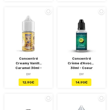
Concentré
Concentré
Creamy Vanilla
Crème d'Avocat
Caramel 30ml -
30ml - Coeur
Biggy Bear
Gourmand
DIY
DIY
Grand Reserve
12.90
€
14.90
€