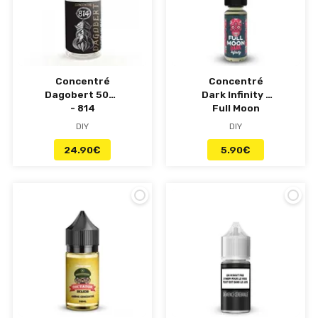
Concentré
Concentré
Dagobert 50ml
Dark Infinity -
- 814
Full Moon
DIY
DIY
24.90
€
5.90
€