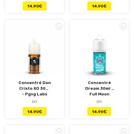
14.90
€
14.90
€
Concentré Don
Concentré
Cristo XO 30ml
Dream 30ml -
- Pgvg Labs
Full Moon
DIY
DIY
14.90
€
14.90
€