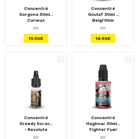
Concentré
Concentré
Gorgona 30ml -
Goulaf 30ml -
Curieux
Belgi'Ohm
DIY
DIY
13.90
€
14.90
€
Concentré
Concentré
Greedy Scrach
Haghnar 30ml -
- Revolute
Fighter Fuel
DIY
DIY