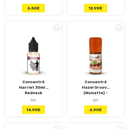
6.50
€
12.90
€
Concentré
Concentré
Harriet 30ml -
Hazel Groove
Redneck
(Noisette) -
Flavour Art
DIY
DIY
14.90
€
6.90
€