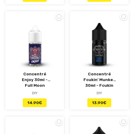
Concentré
Concentré
Enjoy 30ml -
Fcukin' Munkey
Full Moon
30ml - Fcukin
Flava
DIY
DIY
14.90
€
13.90
€