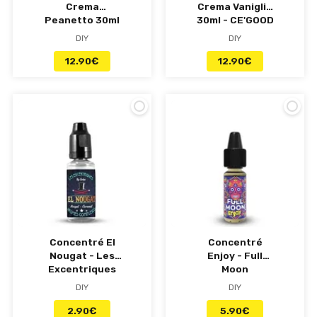
Crema
Crema Vaniglia
Peanetto 30ml
30ml - CE'GOOD
- CE'GOOD
DIY
DIY
12.90
€
12.90
€
Concentré El
Concentré
Nougat - Les
Enjoy - Full
Excentriques
Moon
DIY
DIY
2.90
€
5.90
€