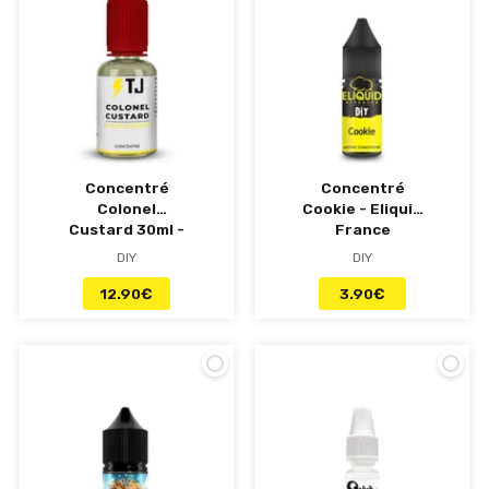
Concentré
Concentré
Colonel
Cookie - Eliquid
Custard 30ml -
France
Tjuice
DIY
DIY
12.90
€
3.90
€