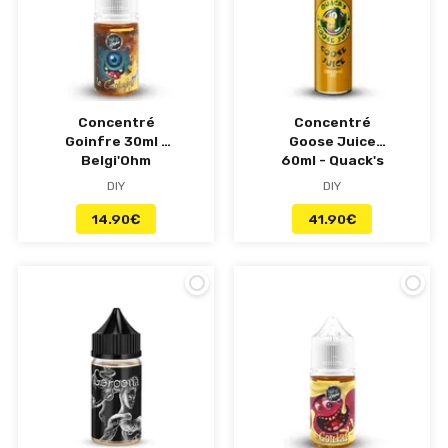
Concentré
Concentré
Goinfre 30ml -
Goose Juice
Belgi'Ohm
60ml - Quack's
Juice Factory
DIY
DIY
14.90
€
41.90
€