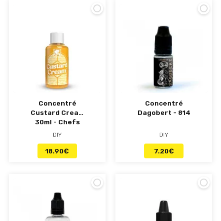
Concentré
Concentré
Custard Cream
Dagobert - 814
30ml - Chefs
Flavours
DIY
DIY
18.90
€
7.20
€