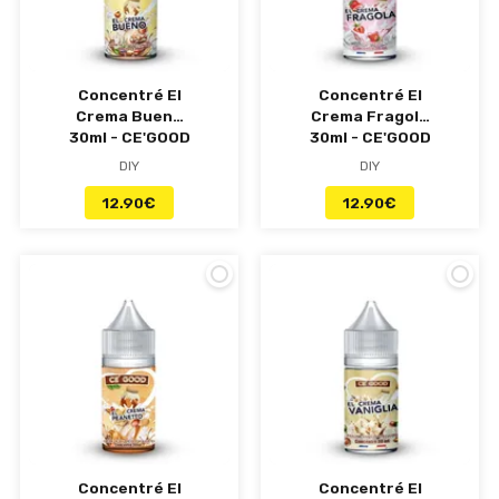
Concentré El
Concentré El
Crema Bueno
Crema Fragola
30ml - CE'GOOD
30ml - CE'GOOD
DIY
DIY
12.90
€
12.90
€
Concentré El
Concentré El