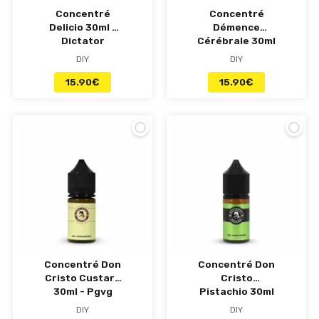
Concentré
Concentré
Delicio 30ml -
Démence
Dictator
Cérébrale 30ml
- Revolute
DIY
DIY
15.90
€
15.90
€
Concentré Don
Concentré Don
Cristo Custard
Cristo
30ml - Pgvg
Pistachio 30ml
Labs
- Pgvg Labs
DIY
DIY