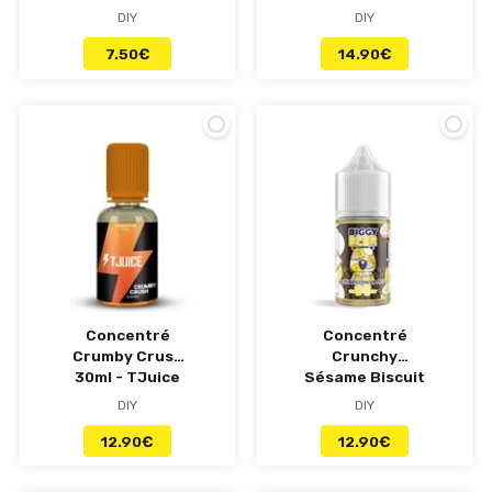
Bastard Club
Française
DIY
DIY
7.50
€
14.90
€
Concentré
Concentré
Crumby Crush
Crunchy
30ml - TJuice
Sésame Biscuit
30ml - Biggy
DIY
DIY
Bear
12.90
€
12.90
€