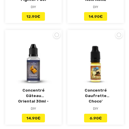
DIY
DIY
12.90
€
14.90
€
Concentré
Concentré
Gâteau
Gaufrette
Oriental 30ml -
Choco'
Coeur
Noisette -
DIY
DIY
Gourmand
Cloud's Of Lolo
Grand Reserve
14.90
€
6.90
€