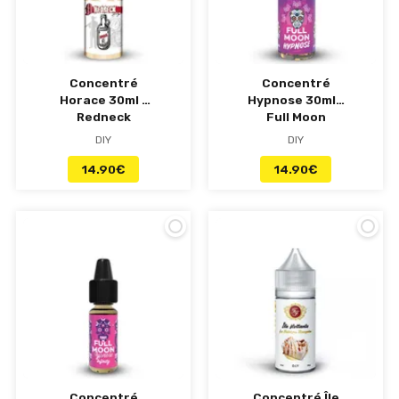
Concentré
Concentré
Horace 30ml -
Hypnose 30ml -
Redneck
Full Moon
DIY
DIY
14.90
€
14.90
€
Concentré
Concentré Île