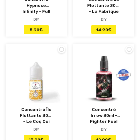
Hypnose
Flottante 30ml
Infinity - Full
- La Fabrique
Moon
Française
DIY
DIY
5.90
€
14.90
€
Concentré Île
Concentré
Flottante 30ml
Irrow 30ml -
- Le Coq Qui
Fighter Fuel
Vape
DIY
DIY
13.90
€
12.90
€