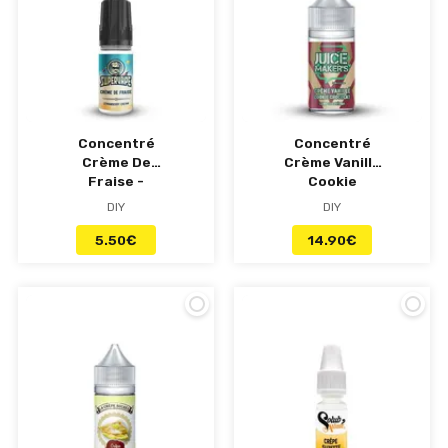
Concentré
Concentré
Crème De
Crème Vanille
Fraise -
Cookie
Supervape
Chocolat 30ml -
DIY
DIY
Made In Vape
5.50
€
14.90
€