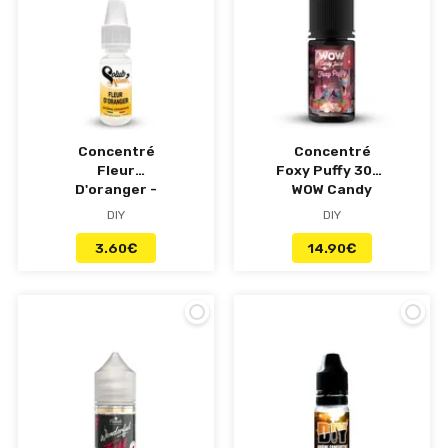
Concentré
Concentré
Fleur
Foxy Puffy 30ml
D'oranger -
WOW Candy
Solubarome
Juice - Made in
DIY
DIY
Vape
3.60
€
14.90
€