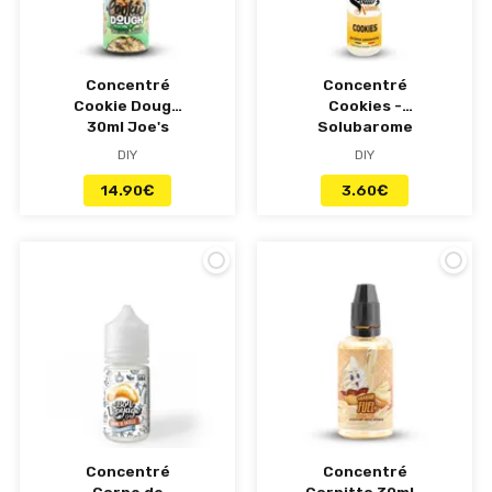
Concentré
Concentré
Cookie Dough
Cookies -
30ml Joe's
Solubarome
Juice
DIY
DIY
14.90
€
3.60
€
Concentré
Concentré