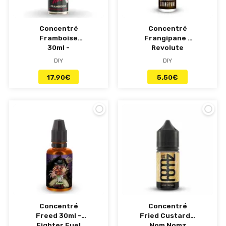
Concentré
Concentré
Framboise
Frangipane -
30ml -
Revolute
Wonderful Tart
DIY
DIY
17.90
€
5.50
€
Concentré
Concentré
Freed 30ml -
Fried Custard -
Fighter Fuel
Nom Nomz