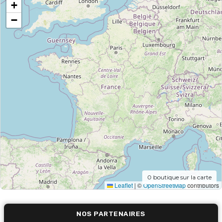
+
−
0
boutique sur la carte
Leaflet
|
©
OpenStreetMap
contributors
NOS PARTENAIRES