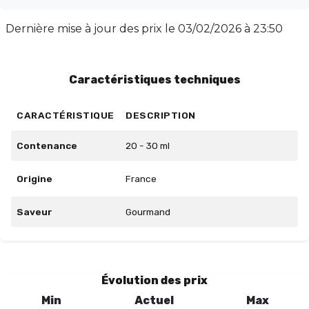
biscuitée et noisette. Idéal pour toutes les heures de la
journée, ce concentré se dose à 10% pour une base
Dernière mise à jour des prix le
03/02/2026 à 23:50
PG/VG de 50/50, 15% pour 30/70, et 20% pour 00/100.
Laissez-le maturer 2 à 3 semaines pour en apprécier
pleinement les arômes. Disponible en flacon de 30 ml.
Caractéristiques techniques
CARACTÉRISTIQUE
DESCRIPTION
Contenance
20 - 30 ml
Origine
France
Saveur
Gourmand
Évolution des prix
Min
Actuel
Max