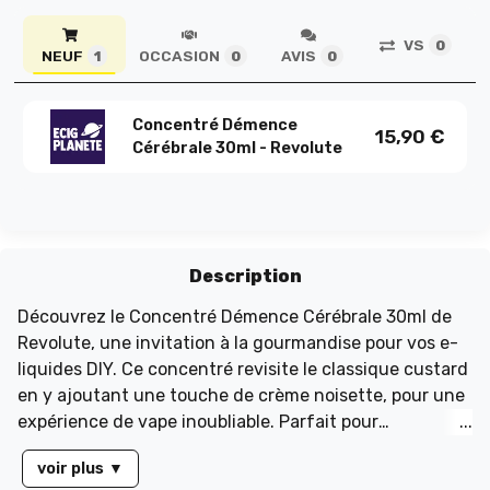
VS
0
NEUF
OCCASION
AVIS
1
0
0
Concentré Démence
15,90
€
Cérébrale 30ml - Revolute
Description
Découvrez le Concentré Démence Cérébrale 30ml de
Revolute, une invitation à la gourmandise pour vos e-
liquides DIY. Ce concentré revisite le classique custard
en y ajoutant une touche de crème noisette, pour une
expérience de vape inoubliable. Parfait pour
accompagner vos moments de détente, chaque
voir plus
▼
bouffée révèle une explosion de saveurs vanille