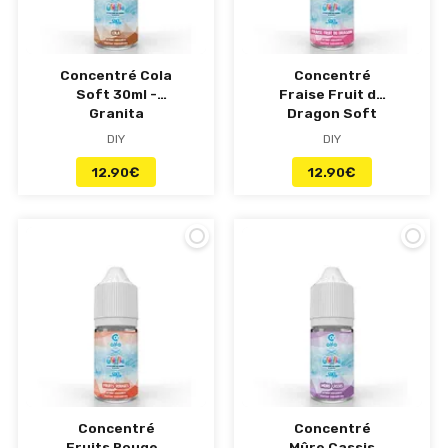
Concentré Cola
Concentré
Soft 30ml -
Fraise Fruit du
Granita
Dragon Soft
30ml - Granita
DIY
DIY
12.90
€
12.90
€
Concentré
Concentré
Fruits Rouges
Mûre Cassis