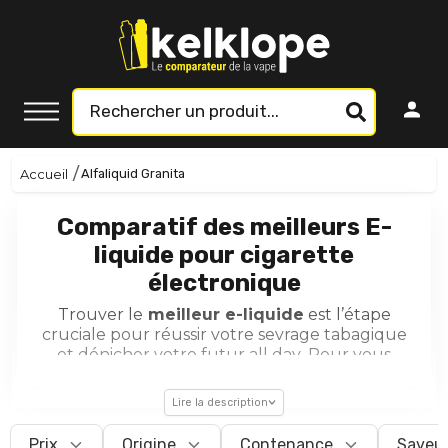
Accueil
Alfaliquid Granita
Comparatif des meilleurs E-
liquide pour cigarette
électronique
Trouver le
meilleur e-liquide
est l’étape
cruciale pour réussir votre sevrage tabagique
et dénicher votre futur
all day
. Pour vous
guider parmi les milliers de saveurs disponibles,
notre site vous propose un
comparatif
Lire la description
complet
d'arômes et liquides incontournables
du marché de la vape. Que vous aimiez le
Prix
Origine
Contenance
Saveu