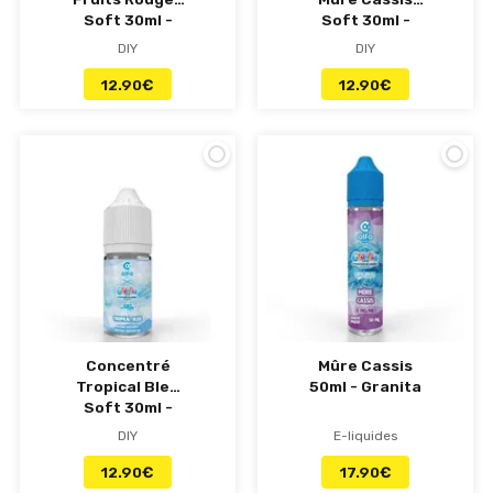
Soft 30ml -
Soft 30ml -
Granita
Granita
DIY
DIY
12.90
€
12.90
€
Concentré
Mûre Cassis
Tropical Bleu
50ml - Granita
Soft 30ml -
Granita
DIY
E-liquides
12.90
€
17.90
€