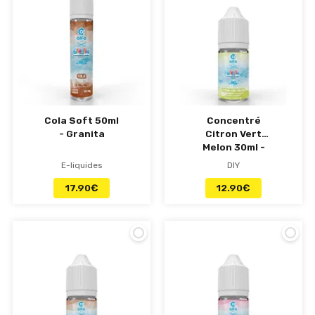
Cola Soft 50ml
Concentré
- Granita
Citron Vert
Melon 30ml -
Granita
E-liquides
DIY
17.90
€
12.90
€