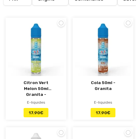
classique
goût tabac
, la
fraîcheur de la menthe
,
les
fruits juteux
ou la
gourmandise d’une
pâtisserie
, notre catalogue regroupe les plus
grandes marques (
Pulp, Alfaliquid, Vampire
Vape, Halo...)
au meilleur prix. Utilisez notre
comparateur de prix et de filtres
pour
sélectionner le bon
taux de nicotine
, opter
pour des
sels de nicotine
au hit plus doux, ou
trouver le
taux PG/VG idéal (50/50, high VG)
adapté à votre
clearomiseur
. Des
flacons de 10
ml prêts à vaper
aux
formats prêts à
booster
(Shortfill ou Mix'N'Vape), profitez d’un
e-liquide pas cher après avoir trouvé votre e-
liquide idéal à l'aide de notre
Guide : Comment
Citron Vert
Cola 50ml -
Melon 50ml
choisir son e-liquide.
Granita
Granita -
Alfaliquid
E-liquides
E-liquides
17.90
€
17.90
€