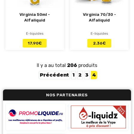
Virginia 50ml -
Virginia 70/30 -
Alfaliquid
Alfaliquid
E-liquides
E-liquides
17.90
€
2.36
€
Il y a au total
206
produits
Précédent
1
2
3
4
NOS PARTENAIRES