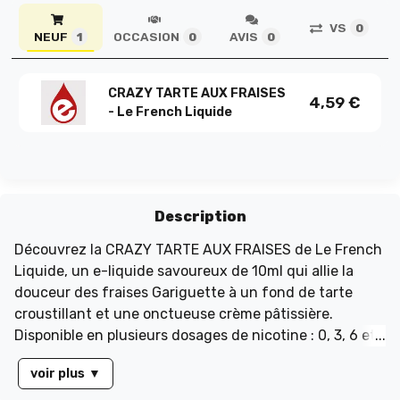
VS
0
NEUF
OCCASION
AVIS
1
0
0
CRAZY TARTE AUX FRAISES
4,59
€
- Le French Liquide
Description
Découvrez la CRAZY TARTE AUX FRAISES de Le French
Liquide, un e-liquide savoureux de 10ml qui allie la
douceur des fraises Gariguette à un fond de tarte
croustillant et une onctueuse crème pâtissière.
Disponible en plusieurs dosages de nicotine : 0, 3, 6 et
11 mg/ml, ce produit est parfait pour les amateurs de
voir plus
▼
desserts fruités. Chaque flacon de 10ml est équipé
d'une sécurité enfant pour une utilisation en toute