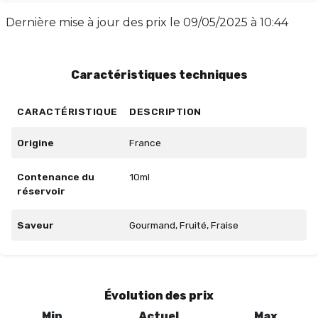
tranquillité. Fabriqué en France, CRAZY TARTE AUX
Dernière mise à jour des prix le
09/05/2025 à 10:44
FRAISES vous promet une expérience de vape
délicieuse et authentique. Succombez à cette
gourmandise !
Caractéristiques techniques
CARACTÉRISTIQUE
DESCRIPTION
Origine
France
Contenance du
10ml
réservoir
Saveur
Gourmand, Fruité, Fraise
Évolution des prix
Min
Actuel
Max