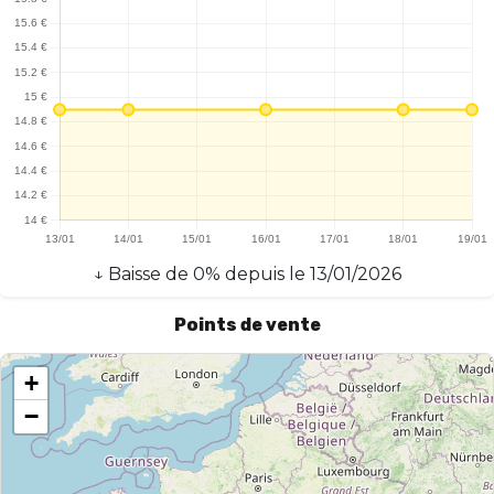
SmokClipp de Smoktech se distingue par sa facilité d'utilisation et
sa performance, offrant une expérience de vapotage
satisfaisante et sans tracas. Il s'impose comme un choix
pertinent pour ceux qui privilégient la simplicité sans
compromettre la qualité.
↓
Baisse
de
0
% depuis le
13/01/2026
Points de vente
+
−