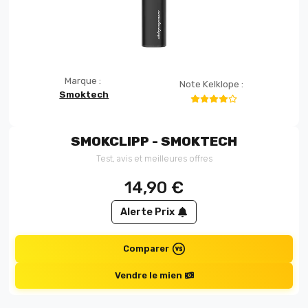
Marque :
Note Kelklope :
Smoktech
SMOKCLIPP - SMOKTECH
Test, avis et meilleures offres
14,90
€
Alerte Prix
Comparer
Vendre le mien