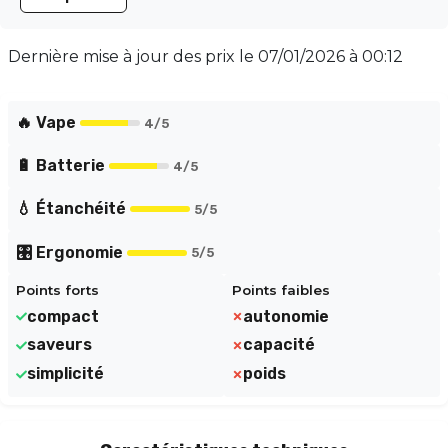
prolongée. Équipé d'une cartouche RF de 2 ml et d'une
résistance de 0.80 ohm, le SmokClipp offre une
expérience de vapotage riche en saveurs, parfaite pour
Dernière mise à jour des prix le
07/01/2026 à 00:12
l'inhalation indirecte, rappelant les sensations d'une
cigarette traditionnelle. Grâce à son tirage
automatique et l'absence de réglages complexes, il
🔥 Vape
4
/5
assure une utilisation intuitive et sans tracas.
🔋 Batterie
4
/5
💧 Étanchéité
5
/5
🎛️ Ergonomie
5
/5
Points forts
Points faibles
compact
autonomie
saveurs
capacité
simplicité
poids