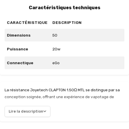
Caractéristiques techniques
CARACTÉRISTIQUE
DESCRIPTION
Dimensions
50
Puissance
20w
Connectique
eGo
La résistance Joyetech CLAPTON 1.50Ω MTL se distingue par sa
conception soignée, offrant une expérience de vapotage de
qualité supérieure. Avec une plage de puissance recommandée
de 8 à 20W, elle permet un rendu des saveurs exceptionnel, idéal
Lire la description
pour les amateurs de MTL (Mouth to Lung). Le tirage légèrement
serré favorise une inhalation agréable, permettant de savourer