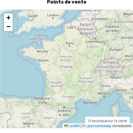
Points de vente
+
−
0
boutique sur la carte
Leaflet
|
©
OpenStreetMap
contributors