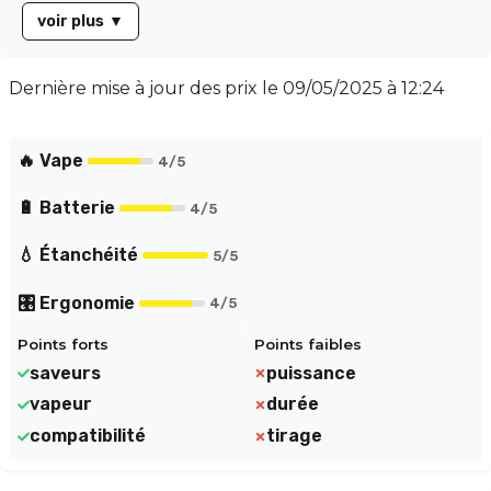
généreuse. Son tirage légèrement serré est parfait
voir plus
▼
pour les amateurs de MTL (Mouth to Lung). Compatible
exclusivement avec les dispositifs Joyetech™, tels que
l'eGo AIO et l'eGrip II, cette résistance est idéale pour
Dernière mise à jour des prix le
09/05/2025 à 12:24
ceux qui recherchent une qualité de vape supérieure.
Améliorez votre expérience de vapotage avec la
CLAPTON 1.50Ω !
🔥 Vape
4
/5
🔋 Batterie
4
/5
💧 Étanchéité
5
/5
🎛️ Ergonomie
4
/5
Points forts
Points faibles
saveurs
puissance
vapeur
durée
compatibilité
tirage