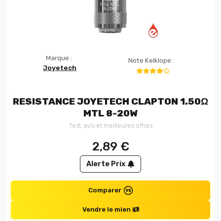
Marque :
Note Kelklope :
Joyetech
RESISTANCE JOYETECH CLAPTON 1.50Ω
MTL 8-20W
Test, avis et meilleures offres
2,89
€
Alerte Prix
Comparer
Vendre le mien