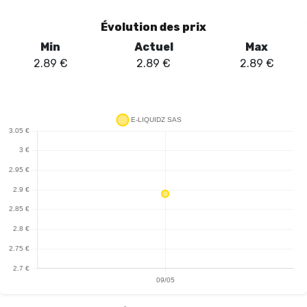
pleinement les arômes des e-liquides. Lors des tests, la CLAPTON
a démontré sa capacité à produire une vapeur généreuse tout en
Évolution des prix
maintenant une excellente restitution des saveurs, même à des
Min
Actuel
Max
puissances plus basses. Sa compatibilité avec les dispositifs
2.89
€
2.89
€
2.89
€
Joyetech™, tels que l'eGo AIO et l'eGrip II, en fait un choix judicieux
pour les utilisateurs de ces modèles. En conclusion, la résistance
Joyetech CLAPTON 1.50Ω MTL est un excellent choix pour ceux
qui recherchent une vape savoureuse et satisfaisante. Elle allie
performance et fiabilité, consolidant ainsi sa place parmi les
meilleures résistances du marché.