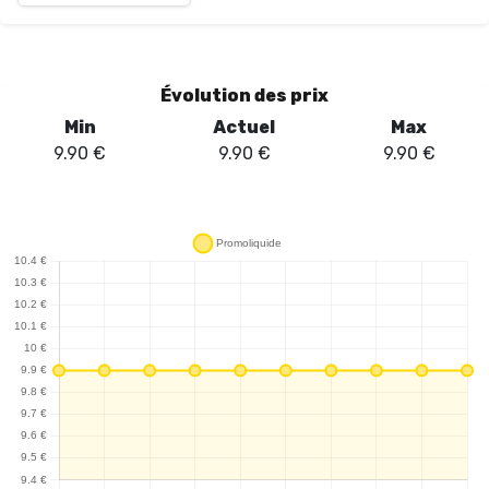
bouffées, ce qui en fait un compagnon idéal pour une utilisation
quotidienne. La recharge via USB-C est un atout non négligeable,
garantissant une praticité appréciable. Les pods pré-remplis de
2ml, dosés à 20mg de sels de nicotine, offrent une combinaison
Évolution des prix
harmonieuse de la douceur de la pêche et de l'exotisme de la
Min
Actuel
Max
mangue. La technologie coil mesh assure une restitution des
9.90
€
9.90
€
9.90
€
saveurs optimale, permettant de savourer chaque inhalation
sans arrière-goût chimique. Son design moderne, agrémenté
d'une LED RGB, ajoute une touche esthétique, tandis que le
système de sécurité child-lock renforce la tranquillité d'esprit. En
somme, le Kit Tornado Mini Fumot Pêche Mangue se distingue par
sa performance et son élégance, faisant de lui un choix judicieux
pour les vapoteurs en quête de sensations fruitées.