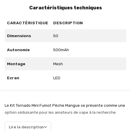
Caractéristiques techniques
CARACTÉRISTIQUE
DESCRIPTION
Dimensions
50
Autonomie
500mAh
Montage
Mesh
Ecran
LED
Le Kit Tornado Mini Fumot Pêche Mangue se présente comme une
option séduisante pour les amateurs de vape à la recherche
d'une expérience fruitée et exotique. Avec sa batterie de
500mAh, ce kit compact permet de profiter de jusqu'à 1200
Lire la description