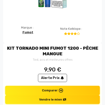
Marque :
Note Kelklope :
Fumot
KIT TORNADO MINI FUMOT 1200 - PÊCHE
MANGUE
Test, avis et meilleures offres
9,90
€
Alerte Prix
Comparer
Vendre le mien