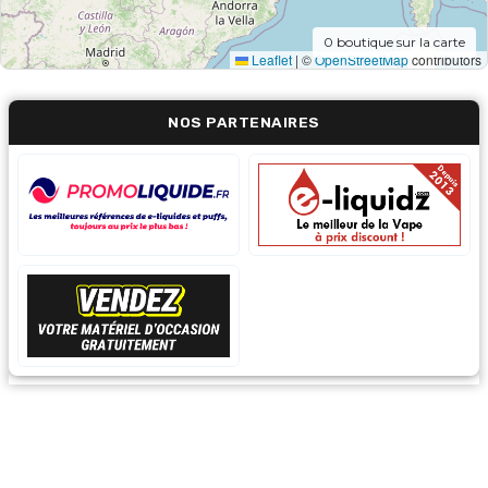
0
boutique sur la carte
Leaflet
|
©
OpenStreetMap
contributors
NOS PARTENAIRES