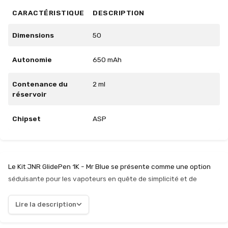
CARACTÉRISTIQUE
DESCRIPTION
Dimensions
50
Autonomie
650 mAh
Contenance du
2 ml
réservoir
Chipset
ASP
Le Kit JNR GlidePen 1K - Mr Blue se présente comme une option
séduisante pour les vapoteurs en quête de simplicité et de
praticité. Avec sa batterie rechargeable de 650 mAh, il garantit
une autonomie suffisante pour une utilisation quotidienne, tout
Lire la description
en se rechargeant rapidement via USB-C. Ce kit se distingue par
son pod prérempli de 2 ml, qui élimine les tracas liés aux