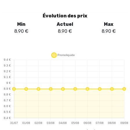
remplissages et aux réglages complexes. L'absence de bouton
rend l'utilisation intuitive : il suffit d'insérer le pod et d'aspirer pour
Évolution des prix
profiter d'une expérience de vape fluide. La saveur mix fruité frais,
Min
Actuel
Max
qui marie habilement des notes de fruits rouges à une touche de
8.90
€
8.90
€
8.90
€
fraîcheur sucrée, offre une expérience gustative agréable et
rafraîchissante. En somme, le Kit JNR GlidePen 1K - Mr Blue est un
choix judicieux pour ceux qui recherchent une vape pratique et
savoureuse, sans compromis sur la qualité. Sa conception
compacte et son fonctionnement simplifié en font un compagnon
idéal pour une utilisation quotidienne.