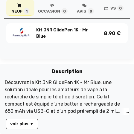
VS
0
NEUF
OCCASION
AVIS
1
0
0
Kit JNR GlidePen 1K - Mr
8,90
€
Blue
Description
Découvrez le Kit JNR GlidePen 1K - Mr Blue, une
solution idéale pour les amateurs de vape à la
recherche de simplicité et de discrétion. Ce kit
compact est équipé d'une batterie rechargeable de
650 mAh via USB-C et d'un pod prérempli de 2 ml,
offrant une expérience de vape sans tracas. Son
voir plus
▼
fonctionnement sans bouton permet une utilisation
intuitive : insérez le pod, aspirez et savourez. Profitez