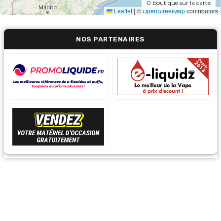
0
boutique sur la carte
Leaflet
|
©
OpenStreetMap
contributors
NOS PARTENAIRES