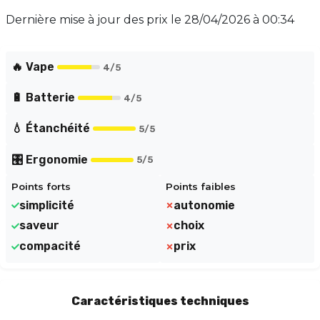
d'une délicieuse saveur mix fruité frais, alliant fruits
Dernière mise à jour des prix le
28/04/2026 à 00:34
rouges et une touche de fraîcheur sucrée. Avec Mr
Blue, oubliez les remplissages et les réglages
compliqués, et optez pour une vape pratique et
🔥 Vape
4
/5
agréable au quotidien.
🔋 Batterie
4
/5
💧 Étanchéité
5
/5
🎛️ Ergonomie
5
/5
Points forts
Points faibles
simplicité
autonomie
saveur
choix
compacité
prix
Caractéristiques techniques