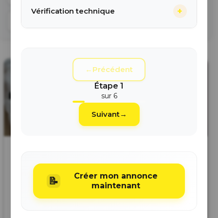
+
Vérification technique
Secteur
←
Précédent
Étape
1
sur
6
Suivant
→
Cigarette
Puffs
Puff, vuse,
électronique Pod
boost
cigarette geek
Créer mon annonce
très peu utilisé m...
État : [Très bon éta...
📝
vapeur
21 Avril 2026 - 17:58
16 Février 2026 - 20:34
maintenant
A
Molsheim
(
67120
)
A
Erstein
(
67150
)
329
0
328
0