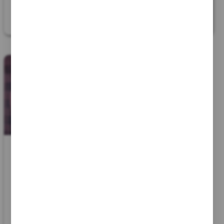
40
40
Kit / Pod
Kroma Z
Vend kroma Z blanc d...
08 Aout 2025 - 12:08
A
Reichshoffen
(
67110
)
609
0