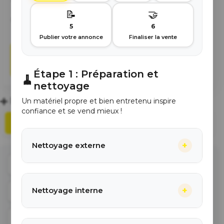
performant et une navigation intuitive. Kelklope, la
📝
🤝
référence pour les bonnes affaires dans l'univers de
5
6
la vape d'occasion.
Publier votre annonce
Finaliser la vente
Nouveau sur Kelklope ?
Découvrez
comment ça marche
Étape
1
:
Préparation et
🧹
nettoyage
Déposer une annonce
Un matériel propre et bien entretenu inspire
confiance et se vend mieux !
Liste des annonces
(
3
)
Carte des annonces
(
3
)
+
Nettoyage externe
Prix
+
Nettoyage interne
Catégories
État