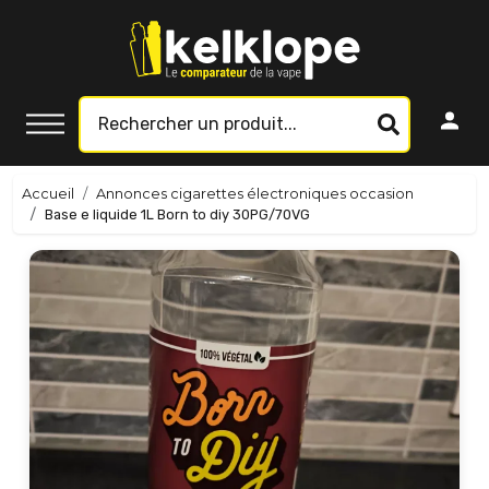
Accueil
Annonces cigarettes électroniques occasion
Base e liquide 1L Born to diy 30PG/70VG