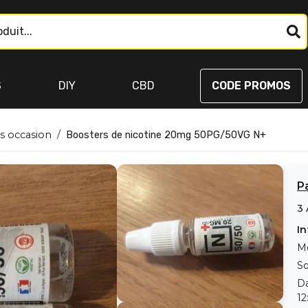
S
DIY
CBD
CODE PROMOS
s occasion
Boosters de nicotine 20mg 50PG/50VG N+
P
3
In
M
S
Da
12