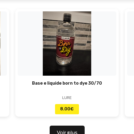
Base e liquide born to dye 30/70
LURE
8.00
€
Voir plus