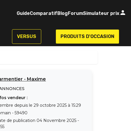
Guide
Comparatif
Blog
Forum
Simulateur prix
VERSUS
PRODUITS D'OCCASION
armentier
-
Maxime
ANNONCES
fos vendeur :
embre depuis le
29 octobre 2025 à 15:29
omain
-
59490
te de publication
04 Novembre 2025 -
:55