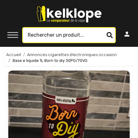
Accueil
Annonces cigarettes électroniques occasion
Base e liquide 1L Born to diy 30PG/70VG