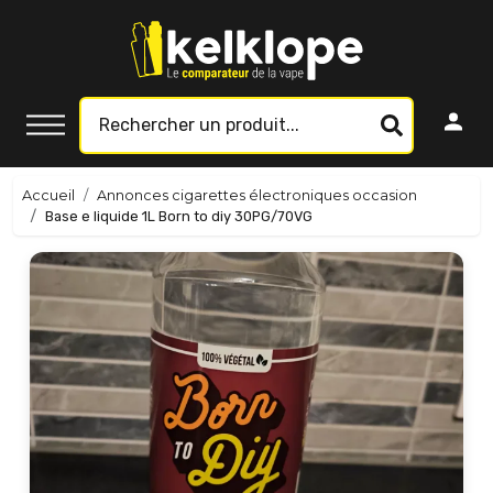
Accueil
Annonces cigarettes électroniques occasion
Base e liquide 1L Born to diy 30PG/70VG