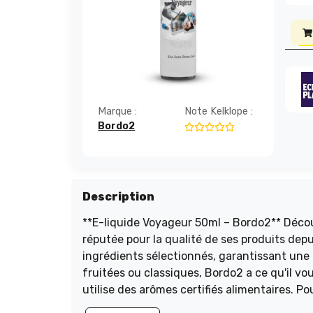
Marque :
Note Kelklope :
Bordo2
Description
**E-liquide Voyageur 50ml – Bordo2** Découvrez l'e-liquide Voyageur 50ml de Bordo2, une marque française
réputée pour la qualité de ses produits de
ingrédients sélectionnés, garantissant une
fruitées ou classiques, Bordo2 a ce qu'il vous faut. Formulé sans diacétyle, parabène ni ambro
utilise des arômes certifiés alimentaires. P
nicotine selon vos préférences. Stockez-le d