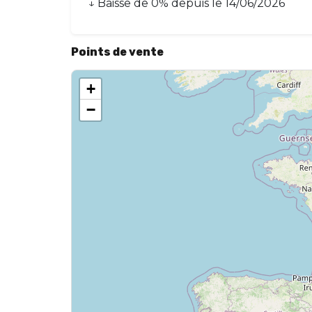
↓
Baisse
de
0
% depuis le
14/06/2026
Points de vente
+
−