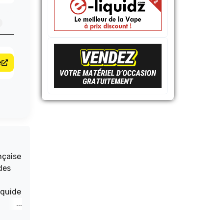
e
des
es