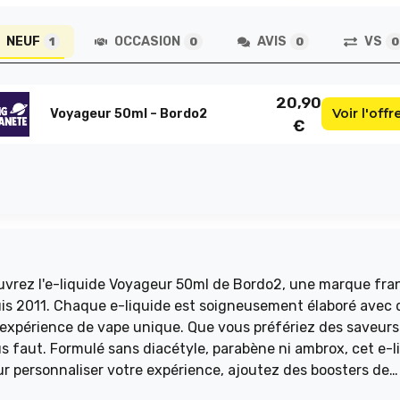
NEUF
OCCASION
AVIS
VS
1
0
0
0
20,90
Voir l'offr
Voyageur 50ml – Bordo2
€
puis 2011. Chaque e-liquide est soigneusement élaboré avec 
 expérience de vape unique. Que vous préfériez des saveurs
x, cet e-liquide
our personnaliser votre expérience, ajoutez des boosters de
ans un endroit sec et à l’abri de la lumière pour préserver s