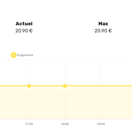
Actuel
Max
20.90
€
20.90
€