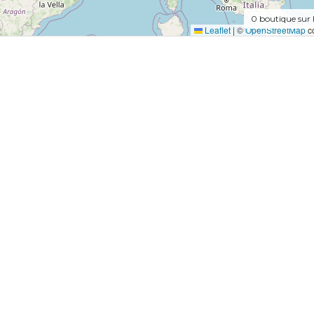
0
boutique sur 
Leaflet
|
©
OpenStreetMap
co