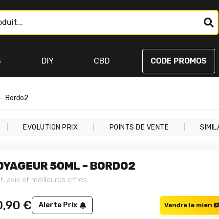
S
DIY
CBD
CODE PROMOS
– Bordo2
|
|
|
EVOLUTION PRIX
POINTS DE VENTE
SIMIL
OYAGEUR 50ML – BORDO2
t, avis et meilleures offres
0,90
€
Alerte Prix
Vendre le mien