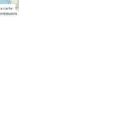
la carte
ntributors