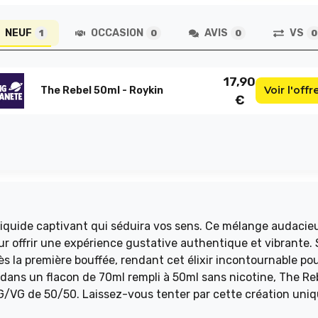
NEUF
OCCASION
AVIS
VS
1
0
0
0
17,90
Voir l'offr
The Rebel 50ml - Roykin
€
iquide captivant qui séduira vos sens. Ce mélange audacie
pour offrir une expérience gustative authentique et vibrante.
s la première bouffée, rendant cet élixir incontournable pou
dans un flacon de 70ml rempli à 50ml sans nicotine, The Re
PG/VG de 50/50. Laissez-vous tenter par cette création uniq
 intense.