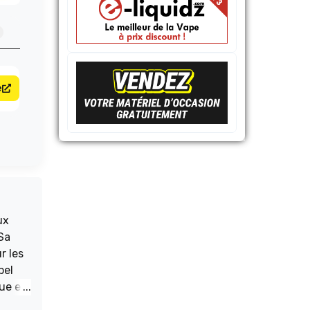
e
ux
 Sa
r les
bel
ue et