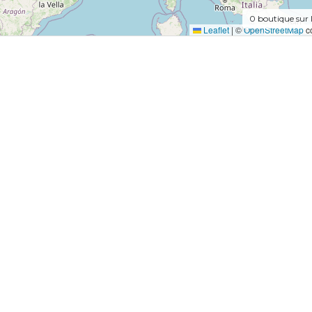
0
boutique sur 
Leaflet
|
©
OpenStreetMap
co