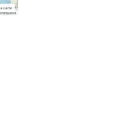
la carte
ntributors