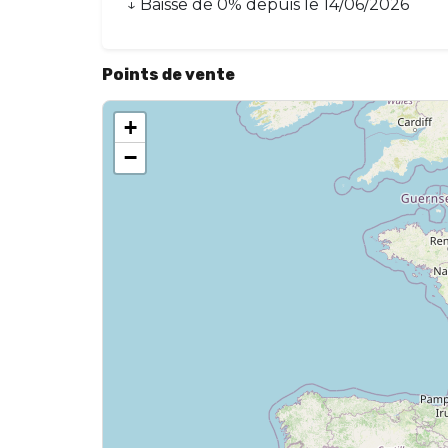
↓
Baisse
de
0
% depuis le
14/06/2026
Points de vente
+
−