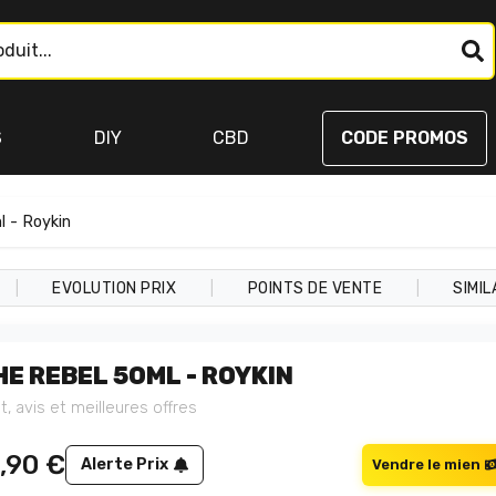
S
DIY
CBD
CODE PROMOS
 - Roykin
|
|
|
EVOLUTION PRIX
POINTS DE VENTE
SIMIL
HE REBEL 50ML - ROYKIN
t, avis et meilleures offres
,90
€
Alerte Prix
Vendre le mien