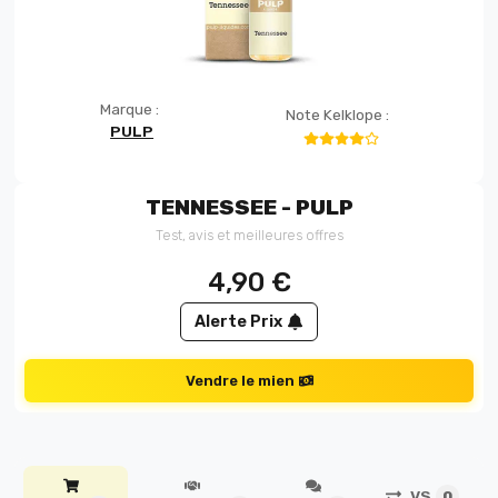
Marque :
Note Kelklope :
PULP
TENNESSEE - PULP
Test, avis et meilleures offres
4,90
€
Alerte Prix
Vendre le mien
VS
0