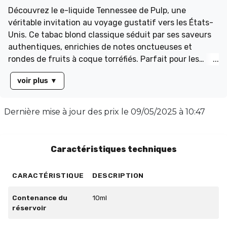
Découvrez le e-liquide Tennessee de Pulp, une
véritable invitation au voyage gustatif vers les États-
Unis. Ce tabac blond classique séduit par ses saveurs
authentiques, enrichies de notes onctueuses et
rondes de fruits à coque torréfiés. Parfait pour les
amateurs de classic blond, cet e-liquide offre une
voir plus
▼
expérience gourmande à savourer toute la journée.
Disponible en flacon de 10 ml, le Tennessee de Pulp
propose un équilibre parfait avec un taux PG/VG de
Dernière mise à jour des prix le
09/05/2025 à 10:47
70/30. Ne manquez pas l'occasion d'adopter ce
délicieux e-liquide au plus vite !
Caractéristiques techniques
CARACTÉRISTIQUE
DESCRIPTION
Contenance du
10ml
réservoir