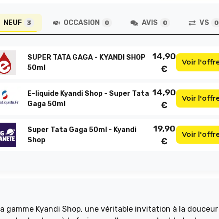
NEUF
OCCASION
AVIS
VS
3
0
0
0
14,90
SUPER TATA GAGA - KYANDI SHOP
Voir l'offr
50ml
€
14,90
E-liquide Kyandi Shop - Super Tata
Voir l'offr
Gaga 50ml
€
19,90
Super Tata Gaga 50ml - Kyandi
Voir l'offr
Shop
€
a gamme Kyandi Shop, une véritable invitation à la douceur