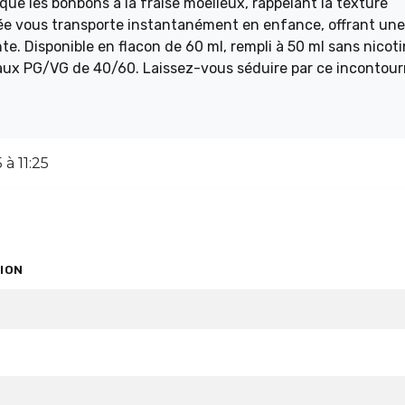
que les bonbons à la fraise moelleux, rappelant la texture
e vous transporte instantanément en enfance, offrant une
e. Disponible en flacon de 60 ml, rempli à 50 ml sans nicoti
 taux PG/VG de 40/60. Laissez-vous séduire par ce incontou
et sucrées.
à 11:25
ION