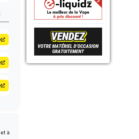
e
e
e
 et à