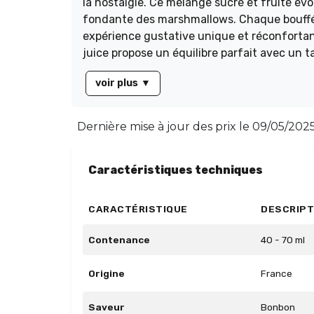
la nostalgie. Ce mélange sucré et fruité évo
fondante des marshmallows. Chaque bouffé
expérience gustative unique et réconfortant
juice propose un équilibre parfait avec un
qui ravira les amateurs de saveurs fruitées 
voir plus
▼
Dernière mise à jour des prix le
09/05/2025 
Caractéristiques techniques
CARACTÉRISTIQUE
DESCRIPT
Contenance
40 - 70 ml
Origine
France
Saveur
Bonbon