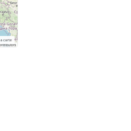
la carte
ntributors