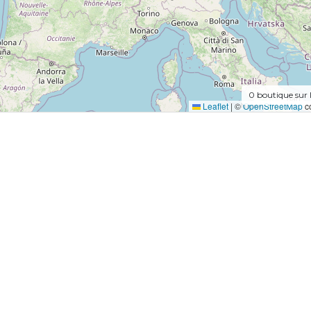
0
boutique sur 
Leaflet
|
©
OpenStreetMap
co