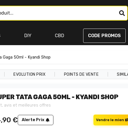
S
DIY
CBD
CODE PROMOS
a Gaga 50ml - Kyandi Shop
|
|
|
EVOLUTION PRIX
POINTS DE VENTE
SIMIL
UPER TATA GAGA 50ML - KYANDI SHOP
t, avis et meilleures offres
4,90
€
Alerte Prix
Vendre le mien