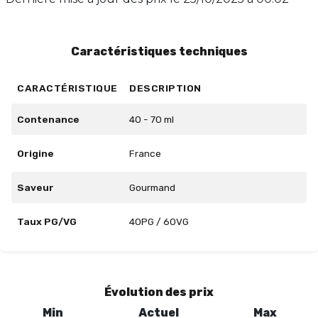
parfait avec un taux PG/VG de 40/60. Laissez-vous
séduire par cette expérience aromatique incomparable.
Caractéristiques techniques
CARACTÉRISTIQUE
DESCRIPTION
Contenance
40 - 70 ml
Origine
France
Saveur
Gourmand
Taux PG/VG
40PG / 60VG
Évolution des prix
Min
Actuel
Max