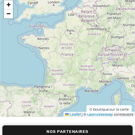
+
−
0
boutique sur la carte
Leaflet
|
©
OpenStreetMap
contributors
NOS PARTENAIRES