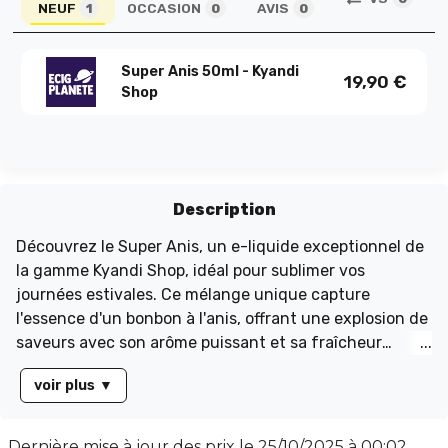
NEUF
OCCASION
AVIS
1
0
0
Super Anis 50ml - Kyandi
19,90
€
Shop
Description
Découvrez le Super Anis, un e-liquide exceptionnel de
la gamme Kyandi Shop, idéal pour sublimer vos
journées estivales. Ce mélange unique capture
l'essence d'un bonbon à l'anis, offrant une explosion de
saveurs avec son arôme puissant et sa fraîcheur
intense. Parfait pour éveiller vos papilles, ce juice est
voir plus
▼
un incontournable pour les amateurs de sensations
gustatives inédites. Disponible en flacon de 60 ml,
rempli à 50 ml sans nicotine, il propose un équilibre
Dernière mise à jour des prix le
25/10/2025 à 00:02