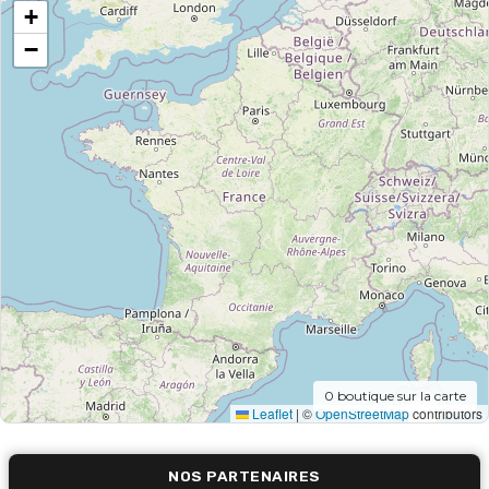
+
−
0
boutique sur la carte
Leaflet
|
©
OpenStreetMap
contributors
NOS PARTENAIRES