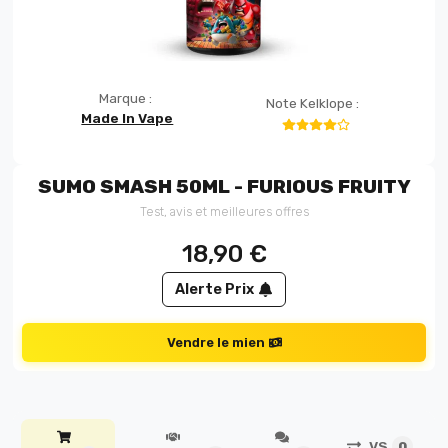
Marque :
Note Kelklope :
Made In Vape
SUMO SMASH 50ML - FURIOUS FRUITY
Test, avis et meilleures offres
18,90
€
Alerte Prix
Vendre le mien
VS
0