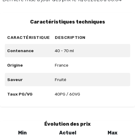
PG/VG de 40/60. Laissez-vous séduire par cette
explosion de saveurs et profitez d'un plaisir de vape
incomparable.
Caractéristiques techniques
CARACTÉRISTIQUE
DESCRIPTION
Contenance
40 - 70 ml
Origine
France
Saveur
Fruité
Taux PG/VG
40PG / 60VG
Évolution des prix
Min
Actuel
Max