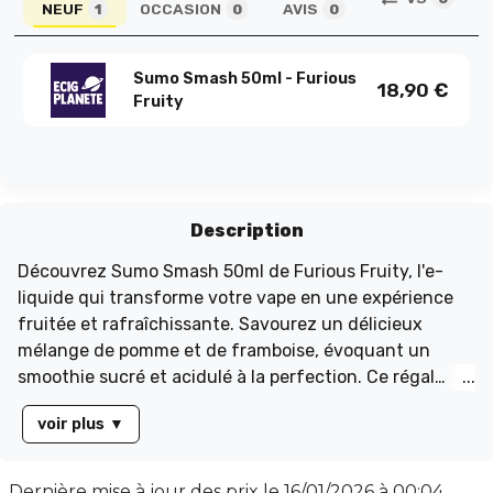
NEUF
OCCASION
AVIS
1
0
0
Sumo Smash 50ml - Furious
18,90
€
Fruity
Description
Découvrez Sumo Smash 50ml de Furious Fruity, l'e-
liquide qui transforme votre vape en une expérience
fruitée et rafraîchissante. Savourez un délicieux
mélange de pomme et de framboise, évoquant un
smoothie sucré et acidulé à la perfection. Ce régal
pour les papilles est idéal pour ceux qui recherchent
voir plus
▼
une vape à la fois intense et rafraîchissante. Présenté
dans un flacon de 75ml rempli à 50ml sans nicotine,
Sumo Smash offre un équilibre parfait avec un taux
Dernière mise à jour des prix le
16/01/2026 à 00:04