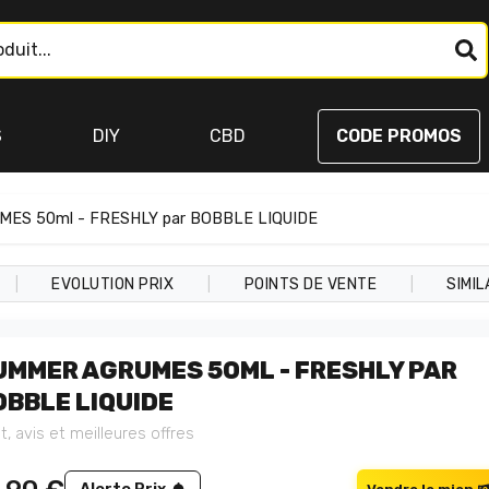
S
DIY
CBD
CODE PROMOS
ES 50ml - FRESHLY par BOBBLE LIQUIDE
|
|
|
EVOLUTION PRIX
POINTS DE VENTE
SIMIL
UMMER AGRUMES 50ML - FRESHLY PAR
OBBLE LIQUIDE
t, avis et meilleures offres