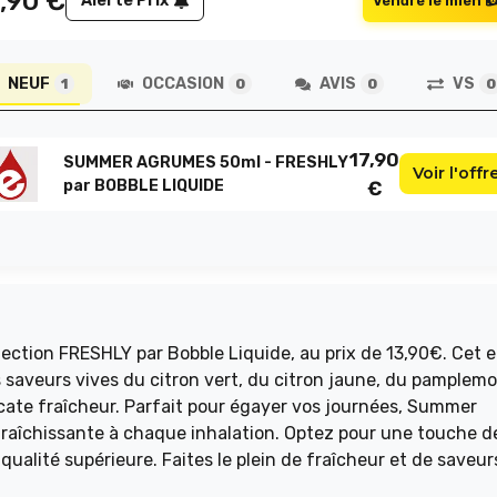
,90
€
Alerte Prix
Vendre le mien
NEUF
OCCASION
AVIS
VS
1
0
0
0
17,90
SUMMER AGRUMES 50ml - FRESHLY
Voir l'offr
par BOBBLE LIQUIDE
€
tion FRESHLY par Bobble Liquide, au prix de 13,90€. Cet e
 saveurs vives du citron vert, du citron jaune, du pamplem
licate fraîcheur. Parfait pour égayer vos journées, Summer
raîchissante à chaque inhalation. Optez pour une touche d
qualité supérieure. Faites le plein de fraîcheur et de saveur