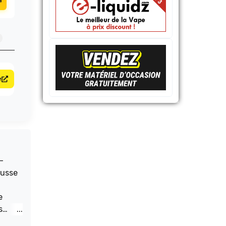
e
-
ousse
e
s