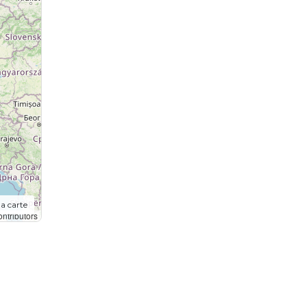
la carte
ntributors