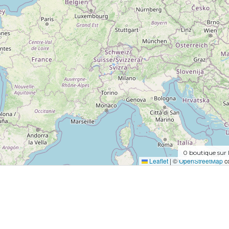
0
boutique sur 
Leaflet
|
©
OpenStreetMap
co