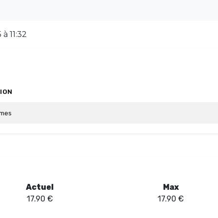
à 11:32
ION
umes
Actuel
Max
17.90
€
17.90
€