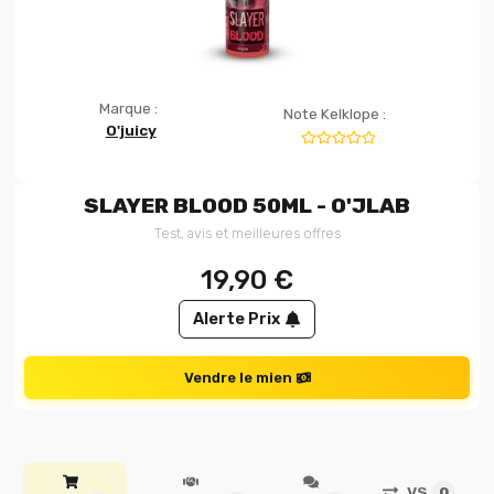
Marque :
Note Kelklope :
O'juicy
SLAYER BLOOD 50ML - O'JLAB
Test, avis et meilleures offres
19,90
€
Alerte Prix
Vendre le mien
VS
0