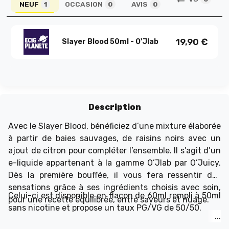
NEUF
OCCASION
AVIS
1
0
0
19,90
€
Slayer Blood 50ml - O'Jlab
Description
Avec le Slayer Blood, bénéficiez d’une mixture élaborée
à partir de baies sauvages, de raisins noirs avec un
ajout de citron pour compléter l’ensemble. Il s’agit d’un
e-liquide appartenant à la gamme O’Jlab par O’Juicy.
Dès la première bouffée, il vous fera ressentir des
sensations grâce à ses ingrédients choisis avec soin,
Celui-ci est disponible en flacon de 60ml rempli à 50ml
pour une recette équilibrée, entre saveurs et nuage.
sans nicotine et propose un taux PG/VG de 50/50.