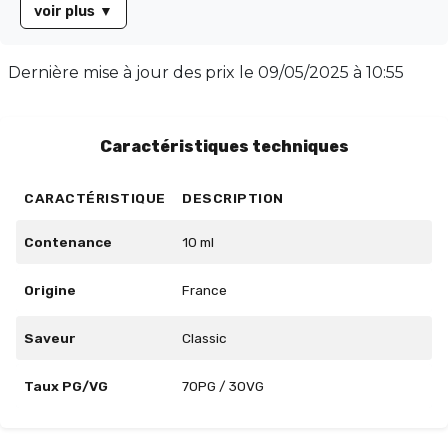
voir plus
▼
tabac, faisant de lui un choix idéal pour un usage
quotidien. Disponible en flacon de 10 ml, cet e-liquide
propose un ratio PG/VG de 70/30, assurant une vapeur
Dernière mise à jour des prix le
09/05/2025 à 10:55
satisfaisante et une restitution optimale des saveurs.
Faites du Silver Blend votre compagnon de vape
incontournable.
Caractéristiques techniques
CARACTÉRISTIQUE
DESCRIPTION
Contenance
10 ml
Origine
France
Saveur
Classic
Taux PG/VG
70PG / 30VG