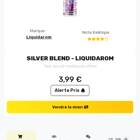
Marque :
Note Kelklope :
Liquidarom
SILVER BLEND - LIQUIDAROM
Test, avis et meilleures offres
3,99
€
Alerte Prix
Vendre le mien
VS
0