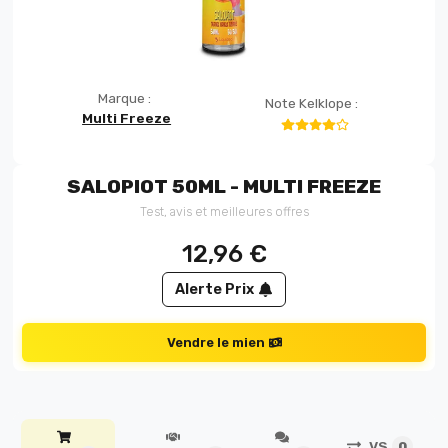
Marque :
Note Kelklope :
Multi Freeze
SALOPIOT 50ML - MULTI FREEZE
Test, avis et meilleures offres
12,96
€
Alerte Prix
Vendre le mien
VS
0