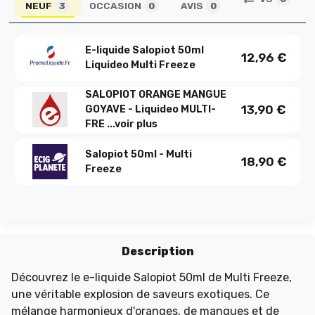
NEUF
OCCASION
AVIS
3
0
0
E-liquide Salopiot 50ml
12,96
€
Liquideo Multi Freeze
SALOPIOT ORANGE MANGUE
13,90
€
GOYAVE - Liquideo MULTI-
FRE ...
voir plus
Salopiot 50ml - Multi
18,90
€
Freeze
Description
Découvrez le e-liquide Salopiot 50ml de Multi Freeze,
une véritable explosion de saveurs exotiques. Ce
mélange harmonieux d'oranges, de mangues et de