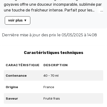
goyaves offre une douceur incomparable, sublimée par
une touche de fraîcheur intense. Parfait pour les
amateurs de sensations rafraîchissantes, ce juice ne
voir plus
▼
manquera pas de vous séduire. Présenté dans un
flacon de 70ml rempli à 50ml, il propose un équilibre
parfait avec un taux PG/VG de 50/50. Enrichi en
Dernière mise à jour des prix le
05/05/2025 à 14:08
arômes surboostés, Salopiot garantit une expérience
de vape exceptionnelle. Idéal pour ceux qui
recherchent un goût fruité et rafraîchissant.
Caractéristiques techniques
CARACTÉRISTIQUE
DESCRIPTION
Contenance
40 - 70 ml
Origine
France
Saveur
Fruité frais