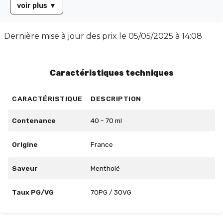
voir plus
▼
France, le Saint-Germain est conditionné dans un
flacon de 70 ml, rempli à 50 ml sans nicotine (0 mg), et
offre un équilibre parfait avec un taux PG/VG de
Dernière mise à jour des prix le
05/05/2025 à 14:08
65/35. Idéal pour ceux qui recherchent une vape
rafraîchissante et délicate.
Caractéristiques techniques
CARACTÉRISTIQUE
DESCRIPTION
Contenance
40 - 70 ml
Origine
France
Saveur
Mentholé
Taux PG/VG
70PG / 30VG