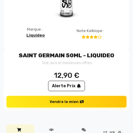
Marque :
Note Kelklope :
Liquideo
SAINT GERMAIN 50ML - LIQUIDEO
Test, avis et meilleures offres
12,90
€
Alerte Prix
Vendre le mien
VS
0