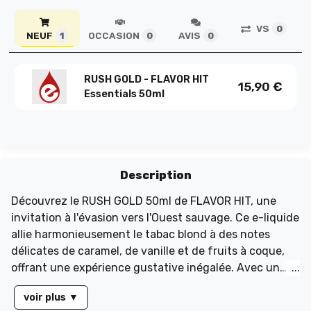
VS
0
NEUF
OCCASION
AVIS
1
0
0
RUSH GOLD - FLAVOR HIT
15,90
€
Essentials 50ml
Description
Découvrez le RUSH GOLD 50ml de FLAVOR HIT, une
invitation à l'évasion vers l'Ouest sauvage. Ce e-liquide
allie harmonieusement le tabac blond à des notes
délicates de caramel, de vanille et de fruits à coque,
offrant une expérience gustative inégalée. Avec un
ratio équilibré de 50/50 PG/VG, profitez d'une vapeur
voir plus
▼
généreuse et d'une saveur riche. De plus, le RUSH