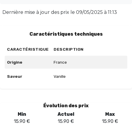
GOLD est nico-boostable pour personnaliser votre
expérience. Fabriqué en France, ce trésor est proposé à
Dernière mise à jour des prix le
09/05/2025 à 11:13
un prix attractif de 15,90€, ou seulement 13,90€ par
flacon pour l'achat de deux. Ne manquez pas cette
offre exceptionnelle !
Caractéristiques techniques
CARACTÉRISTIQUE
DESCRIPTION
Origine
France
Saveur
Vanille
Évolution des prix
Min
Actuel
Max
15.90
€
15.90
€
15.90
€