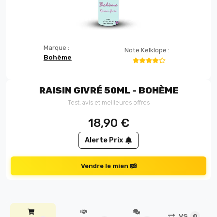
Marque :
Note Kelklope :
Bohème
RAISIN GIVRÉ 50ML - BOHÈME
Test, avis et meilleures offres
18,90
€
Alerte Prix
Vendre le mien
VS
0