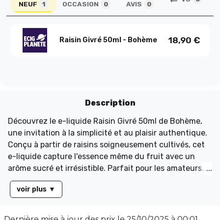
NEUF
OCCASION
AVIS
1
0
0
18,90
€
Raisin Givré 50ml - Bohème
Description
Découvrez le e-liquide Raisin Givré 50ml de Bohème,
une invitation à la simplicité et au plaisir authentique.
Conçu à partir de raisins soigneusement cultivés, cet
e-liquide capture l'essence même du fruit avec un
arôme sucré et irrésistible. Parfait pour les amateurs
de saveurs fruitées, il saura séduire même les palais les
voir plus
▼
plus exigeants. Disponible en flacon de 60 ml rempli à
50 ml sans nicotine, il offre un équilibre parfait avec un
taux PG/VG de 50/50. Laissez-vous tenter par cette
Dernière mise à jour des prix le
25/10/2025 à 00:01