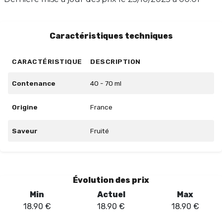
expérience gustative unique et savourez chaque
bouffée de ce délice fruité.
Caractéristiques techniques
CARACTÉRISTIQUE
DESCRIPTION
Contenance
40 - 70 ml
Origine
France
Saveur
Fruité
Évolution des prix
Min
Actuel
Max
18.90
€
18.90
€
18.90
€