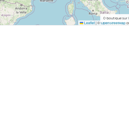
0
boutique sur 
Leaflet
|
©
OpenStreetMap
co