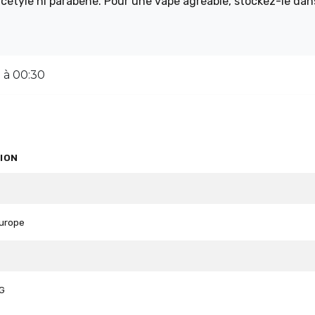
iacétyle ni parabène. Pour une vape agréable, stockez-le da
ez d'une expérience de vape unique avec Pinky Pop !
 à 00:30
ION
Europe
G