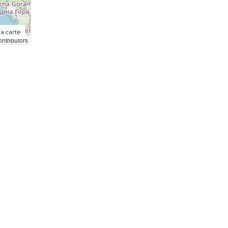
la carte
ntributors