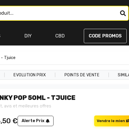
S
DIY
CBD
CODE PROMOS
- Tjuice
|
|
|
EVOLUTION PRIX
POINTS DE VENTE
SIMIL
INKY POP 50ML - TJUICE
t, avis et meilleures offres
3,50
€
Alerte Prix
Vendre le mien