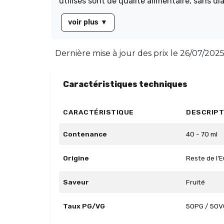
utilisés sont de qualité alimentaire, sans d
endroit sec et à l'abri de la lumière. Profit
voir plus
▼
Dernière mise à jour des prix le
26/07/2025
Caractéristiques techniques
CARACTÉRISTIQUE
DESCRIPT
Contenance
40 - 70 ml
Origine
Reste de l'
Saveur
Fruité
Taux PG/VG
50PG / 50V