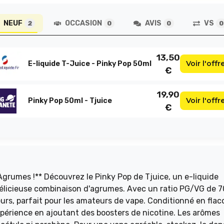
NEUF
OCCASION
AVIS
VS
2
0
0
0
13,50
Voir l'offr
E-liquide T-Juice - Pinky Pop 50ml
€
19,90
Voir l'offr
Pinky Pop 50ml - Tjuice
€
e Tjuice, un e-liquide
 délicieuse combinaison d'agrumes. Avec un ratio PG/VG de 7
eurs, parfait pour les amateurs de vape. Conditionné en flac
expérience en ajoutant des boosters de nicotine. Les arômes