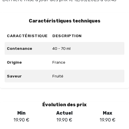
de 50/50. Rechargez vos sens avec Pink Samouraï et
ressentez l'énergie à chaque bouffée.
Caractéristiques techniques
CARACTÉRISTIQUE
DESCRIPTION
Contenance
40 - 70 ml
Origine
France
Saveur
Fruité
Évolution des prix
Min
Actuel
Max
19.90
€
19.90
€
19.90
€