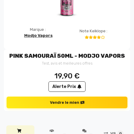
Marque :
Note Kelklope :
Modjo Vapors
PINK SAMOURAÏ 50ML - MODJO VAPORS
Test, avis et meilleures offres
19,90
€
Alerte Prix
Vendre le mien
VS
0