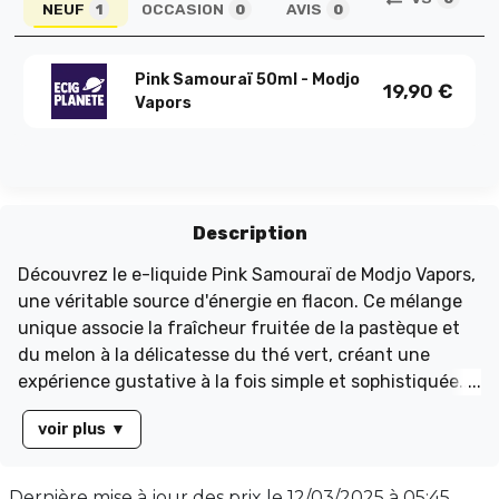
NEUF
OCCASION
AVIS
1
0
0
Pink Samouraï 50ml - Modjo
19,90
€
Vapors
Description
Découvrez le e-liquide Pink Samouraï de Modjo Vapors,
une véritable source d'énergie en flacon. Ce mélange
unique associe la fraîcheur fruitée de la pastèque et
du melon à la délicatesse du thé vert, créant une
expérience gustative à la fois simple et sophistiquée.
Chaque inhalation révèle le secret de la force
voir plus
▼
légendaire de ce guerrier en armure rose. Disponible en
flacon de 60 ml, rempli à 50 ml sans nicotine, ce e-
liquide offre un équilibre parfait avec un taux PG/VG
Dernière mise à jour des prix le
12/03/2025 à 05:45