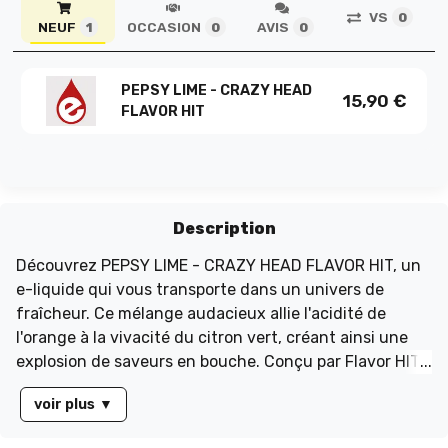
VS
0
NEUF
OCCASION
AVIS
1
0
0
PEPSY LIME - CRAZY HEAD
15,90
€
FLAVOR HIT
Description
Découvrez PEPSY LIME - CRAZY HEAD FLAVOR HIT, un
e-liquide qui vous transporte dans un univers de
fraîcheur. Ce mélange audacieux allie l'acidité de
l'orange à la vivacité du citron vert, créant ainsi une
explosion de saveurs en bouche. Conçu par Flavor HIT,
PEPSY LIME est bien plus qu'un simple e-liquide : c'est
voir plus
▼
une véritable expérience sensorielle à un prix
imbattable. Parfait pour les amateurs de sensations