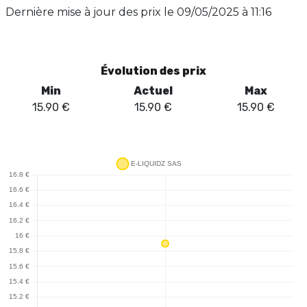
fortes, ce produit saura ravir vos papilles à chaque
Dernière mise à jour des prix le
09/05/2025 à 11:16
inhalation. Ne manquez pas cette symphonie de goûts
qui réveille vos sens !
Évolution des prix
Min
Actuel
Max
15.90
€
15.90
€
15.90
€