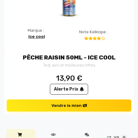
Marque :
Note Kelklope :
Ice cool
PÊCHE RAISIN 50ML - ICE COOL
Test, avis et meilleures offres
13,90
€
Alerte Prix
Vendre le mien
VS
0