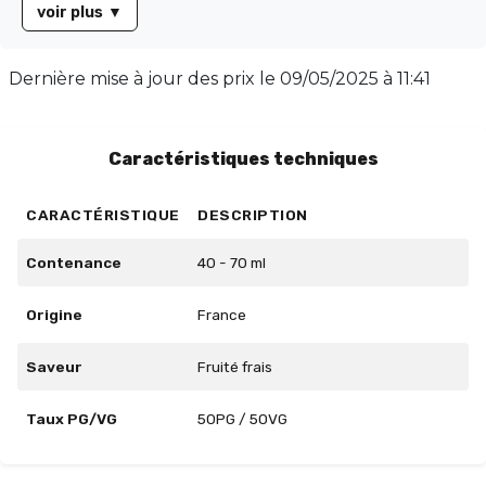
voir plus
▼
dans un flacon de 60ml rempli à 50ml, sans nicotine
(0mg), vous permettant d'ajouter votre booster
préféré. Avec un équilibre parfait de 50/50 en PG/VG,
Dernière mise à jour des prix le
09/05/2025 à 11:41
il offre une vape équilibrée et savoureuse. Profitez
d'une vape unique et rafraîchissante avec Pêche
Raisin - Ice Cool.
Caractéristiques techniques
CARACTÉRISTIQUE
DESCRIPTION
Contenance
40 - 70 ml
Origine
France
Saveur
Fruité frais
Taux PG/VG
50PG / 50VG