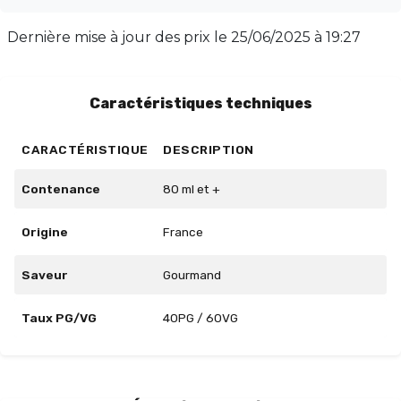
équilibre parfait avec un ratio PG/VG de 40/60. Parfait
pour ceux qui recherchent une vape riche et
Dernière mise à jour des prix le
25/06/2025 à 19:27
onctueuse, Nouga Bear saura séduire les palais les plus
exigeants. Profitez d'une séance de vape
exceptionnelle avec ce délice sucré.
Caractéristiques techniques
CARACTÉRISTIQUE
DESCRIPTION
Contenance
80 ml et +
Origine
France
Saveur
Gourmand
Taux PG/VG
40PG / 60VG