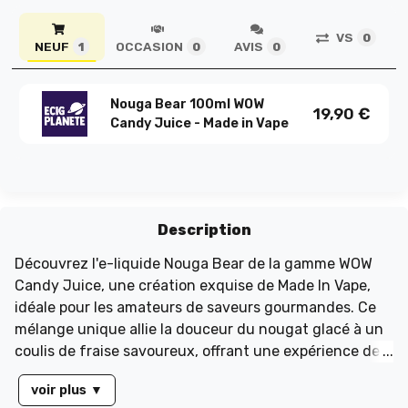
VS
0
NEUF
OCCASION
AVIS
1
0
0
Nouga Bear 100ml WOW
19,90
€
Candy Juice - Made in Vape
Description
Découvrez l'e-liquide Nouga Bear de la gamme WOW
Candy Juice, une création exquise de Made In Vape,
idéale pour les amateurs de saveurs gourmandes. Ce
mélange unique allie la douceur du nougat glacé à un
coulis de fraise savoureux, offrant une expérience de
vape inoubliable. Présenté dans un flacon de 120 ml
voir plus
▼
rempli à 100 ml sans nicotine, cet e-liquide propose un