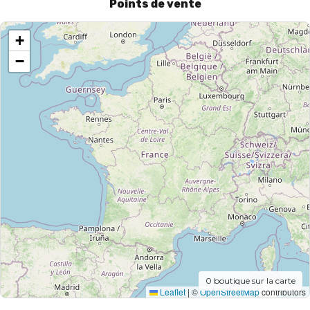
Points de vente
+
−
0
boutique sur la carte
Leaflet
|
©
OpenStreetMap
contributors