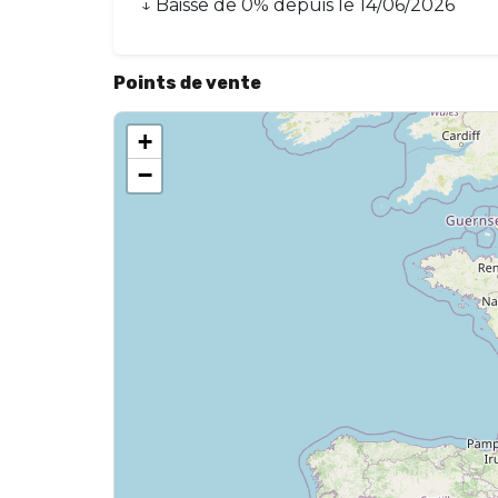
↓
Baisse
de
0
% depuis le
14/06/2026
Points de vente
+
−