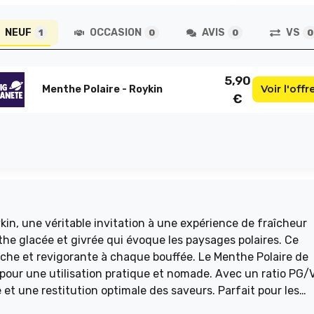
NEUF
OCCASION
AVIS
VS
1
0
0
0
5,90
Voir l'offr
Menthe Polaire - Roykin
€
kin, une véritable invitation à une expérience de fraîcheur
he glacée et givrée qui évoque les paysages polaires. Ce
che et revigorante à chaque bouffée. Le Menthe Polaire de
l pour une utilisation pratique et nomade. Avec un ratio PG/
 et une restitution optimale des saveurs. Parfait pour les
a vous séduire par sa fraîcheur incomparable.