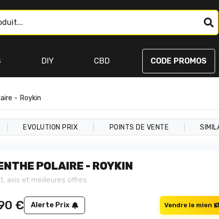
S
DIY
CBD
CODE PROMOS
aire - Roykin
|
|
|
EVOLUTION PRIX
POINTS DE VENTE
SIMIL
ENTHE POLAIRE - ROYKIN
t, avis et meilleures offres
,90
€
Alerte Prix
Vendre le mien