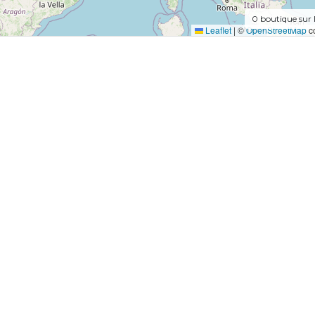
0
boutique sur 
Leaflet
|
©
OpenStreetMap
co