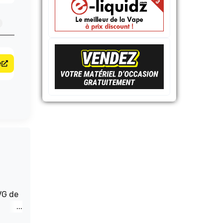
e
VG de