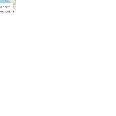
la carte
ntributors