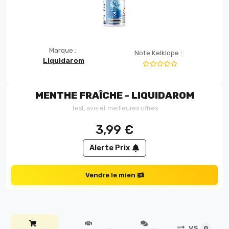
Marque :
Note Kelklope :
Liquidarom
MENTHE FRAÎCHE - LIQUIDAROM
Test, avis et meilleures offres
3,99
€
Alerte Prix
Vendre le mien
VS
0