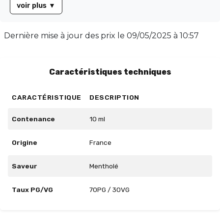
voir plus
▼
douce qui ravira votre palais à chaque bouffée. Parfait
pour les journées chaudes, ce e-liquide est votre allié
pour une vape agréable et rafraîchissante. Disponible
Dernière mise à jour des prix le
09/05/2025 à 10:57
en flacon de 10 ml, il présente un ratio PG/VG de
70/30, idéal pour une vapeur légère et savoureuse. Ne
manquez pas cette expérience unique !
Caractéristiques techniques
CARACTÉRISTIQUE
DESCRIPTION
Contenance
10 ml
Origine
France
Saveur
Mentholé
Taux PG/VG
70PG / 30VG