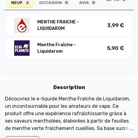
NEUF
OCCASION
AVIS
2
0
0
MENTHE FRAICHE -
3,99
€
LIQUIDAROM
Menthe Fraîche -
5,90
€
Liquidarom
Description
Découvrez le e-liquide Menthe Fraîche de Liquidarom,
un incontournable pour les amateurs de vape. Ce
produit offre une expérience rafraîchissante grâce à
ses saveurs mentholées, élaborées à partir de feuilles
de menthe verte fraîchement cueillies. Sa base sucrée
et mentholée procure une sensation de fraîcheur