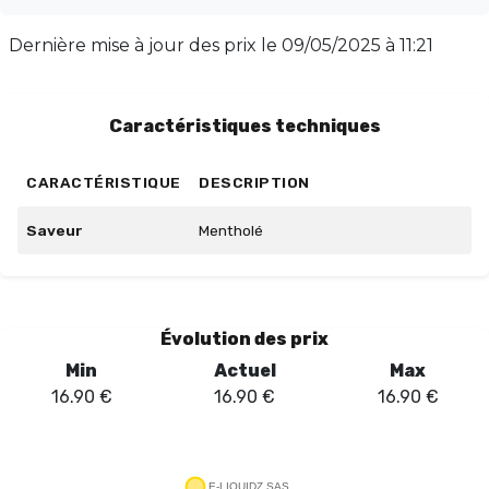
automatiquement dans votre panier. Ne manquez pas
l'occasion de savourer cette menthe fraîche qui
Dernière mise à jour des prix le
09/05/2025 à 11:21
revitalisera vos pauses vape. Commandez dès
maintenant et laissez-vous emporter par cette
fraîcheur inégalée !
Caractéristiques techniques
CARACTÉRISTIQUE
DESCRIPTION
Saveur
Mentholé
Évolution des prix
Min
Actuel
Max
16.90
€
16.90
€
16.90
€