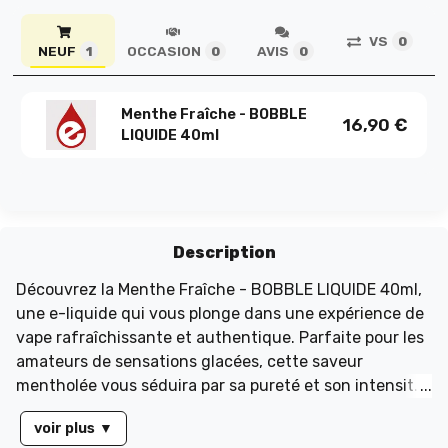
VS
0
NEUF
OCCASION
AVIS
1
0
0
Menthe Fraîche - BOBBLE
16,90
€
LIQUIDE 40ml
Description
Découvrez la Menthe Fraîche - BOBBLE LIQUIDE 40ml,
une e-liquide qui vous plonge dans une expérience de
vape rafraîchissante et authentique. Parfaite pour les
amateurs de sensations glacées, cette saveur
mentholée vous séduira par sa pureté et son intensité.
Profitez de cette offre exceptionnelle à seulement
voir plus
▼
12,90€, avec une remise de 4€ appliquée