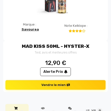
Marque :
Note Kelklope :
Savourea
MAD KISS 50ML - HYSTER-X
Test, avis et meilleures offres
12,90
€
Alerte Prix
Vendre le mien
VS
0