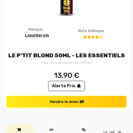
Marque :
Note Kelklope :
Liquidarom
LE P'TIT BLOND 50ML - LES ESSENTIELS
Test, avis et meilleures offres
13,90
€
Alerte Prix
Vendre le mien
VS
0