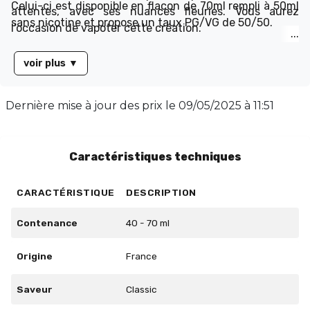
Celui-ci est disponible en flacon de 70ml rempli à 50ml
attentes, avec ses nuances fleuries. Vous aurez
sans nicotine et propose un taux PG/VG de 50/50.
l’occasion de vapoter cette création.
voir plus
▼
Dernière mise à jour des prix le
09/05/2025 à 11:51
Caractéristiques techniques
CARACTÉRISTIQUE
DESCRIPTION
Contenance
40 - 70 ml
Origine
France
Saveur
Classic